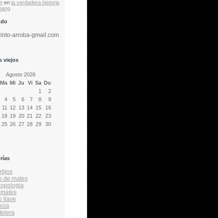
n
en
la verdadera historia
 bang
ndo
rinto-arroba-gmail.com
 viejos
Agosto 2026
Ma
Mi
Ju
Vi
Sa
Do
1
2
4
5
6
7
8
9
11
12
13
14
15
16
18
19
20
21
22
23
25
26
27
28
29
30
rías
tijos
o de mates
ropologia
emates
o llave
ncia
telera