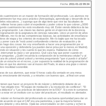
Fecha:
2011-01-22 09:34
do cuatrimestre en un master de formación del profesorado. Los alumnos me
trimestre fue muy poco práctico (Antropología, aprendizaje y desarrollo de la
delos educativos...) supongo que de algo tiene que vivir las facultades de
 rellenar horas para cubrir el expediente y poder cobrar lo que cobran ¡¡5000
egundo cuatrimestre les está resultando muy útil. Están viendo didáctica de las
 y programación. Las clases las damos gente en el ejercicio de la docencia.
ogramación de la asignatura de ciencias naturales. Llevo un porrón de años
illerato, me río de las competencias básicas, las actividades de enseñanza-
etivos de etapa y los criterios de evaluación. Me río bajito que me ha tocado
s y poner cara de "está usted confundiendo criterios de evaluación y de
lases hago dos cosas: les voy enseñando a hacer una programación por si
 una oposición y defenderla (ya pueden darse prisa por lo menos en Madrid).
niendo en situación y les cuento lo que les espera. Hablamos de cómo
a interrumpir la clase y ser gracioso. Qué cara hay que poner cuando en
ión preguntas: ¿Quién recuerda la composición de la membrana celular? y al
ara de yolosé yolosé yolosé y termina preguntando "que si puedo ir al baño".
de un estuche en el recreo, y por supuesto la realidad de la programación de
días en que los alumnos van al museo del Prado, te ataca una gripe o vienen
bre movilidad sostenible.
caras de sus alumnos, que estar 6 horas cada día sentado en una mesa
 emocionante del mundo, y a mirarles con buenos ojos...al final son unas
ienen que hacer un proyecto fin de máster y defenderlo delante de un
han elegido tres: "El equipo de mediación y la resolución de conflictos", "El
 didáctica" y "Las prácticas de laboratorio en la ESO". Si a esto le sumamos
a estar en un instituto con su tutor del practicum, el resultado es alentador.
 máster en formación del profesorado es una buena oportunidad para dar un
y de acuerdo en que el CAP era una pantomina, y que la mayoría hemos
ano delante y otra detrás. Ojalá las universidades se den cuenta y echen la