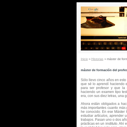
Inicio
>
Historias
> máster de form
máster de formación del profe
Sólo llevo cinco años en est
que sé lo aprendí haciendo e
para ser profesor y que la 
haciendo un examen tipo test
era, con sus diez letras, una g
Ahora están obligados a hace
más importantes cuanto más p
he conocido. En ese Máster ti
estudiar artículos, aprender 
trabajos. Pasan uno o dos años
prácticas en un instituto. Ahí