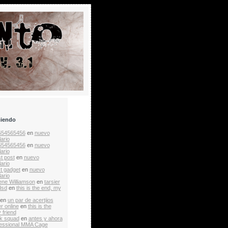
ciendo
654565456
en
nuevo
ario
654565456
en
nuevo
ario
t post
en
nuevo
ario
st gadget
en
nuevo
ario
ne Williamson
en
tarsier
dsd
en
this is the end, my
en
un par de acertijos
r online
en
this is the
 friend
k squad
en
antes y ahora
essional MMA Cage