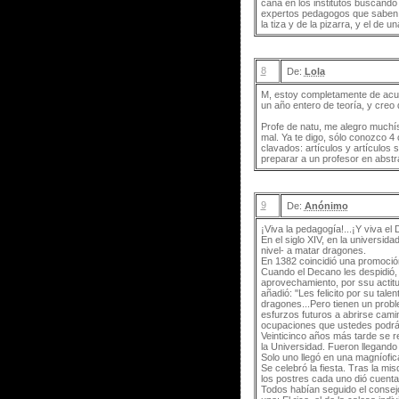
caña en los institutos buscando
expertos pedagogos que saben m
la tiza y de la pizarra, y el de
8
De:
Lola
M, estoy completamente de acue
un año entero de teoría, y creo
Profe de natu, me alegro muchí
mal. Ya te digo, sólo conozco 4
clavados: artículos y artículos
preparar a un profesor en abstr
9
De:
Anónimo
¡Viva la pedagogía!...¡Y viva el
En el siglo XIV, en la universi
nivel- a matar dragones.
En 1382 coincidió una promoci
Cuando el Decano les despidió, 
aprovechamiento, por ssu actitu
añadió: "Les felicito por su ta
dragones...Pero tienen un prob
esfurzos futuros a abrirse cami
ocupaciones que ustedes podrán 
Veinticinco años más tarde se r
la Universidad. Fueron llegando 
Solo uno llegó en una magníofic
Se celebró la fiesta. Tras la m
los postres cada uno dió cuenta
Todos habían seguido el consej