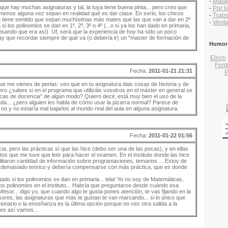
-
Mala
ue hay muchas asignaturas y tal, la tuya tiene buena pinta... pero creo que
-
Por l
menos alguna vez sepan en realidad qué es dar clase. En serio, los chicos
-
Traps
no tiene sentido que sepan muchísimas más mates que las que van a dar en 2º
-
Vent
si los polinomios se dan en 1º, 2º, 3º o 4º (...o si ya los han dado en primaria,
sando que era así). Uf, será que la experiencia de hoy ha sido un poco
 hay que recordar siempre de qué va (o debería ir) un "master de formación de
Humor
Elrich
Font
Fecha:
2011-01-21 21:31
P
ue me vienes de perlas: veo que en tu asignatura dais cosas de historia y de
ero ¿sabes si en el programa que utilizáis vosotros en el máster en general se
nicas de docencia" de algún modo? Quiero decir, está muy bien el uso de la
ada... ¿pero alguien les habla de cómo usar la pizarra normal? Parece de
o y no estaría mal bajarlos al mundo real del aula en alguna asignatura.
Fecha:
2011-01-22 01:56
ia, pero las prácticas sí que las hice (debo ser una de las pocas), y en ellas
itos que me tuve que leer para hacer el examen. En el instituto donde las hice
litaron cantidad de información sobre programaciones, temarios ... Estoy de
 demasiado teórico y debería compensarse con más práctica, que es donde
ado si los polinomios se dan en primaria... tela! Yo no soy de Matemáticas,
s polinomios en el instituto... Habría que preguntarse desde cuándo esa
esor... digo yo, que cuando algo te gusta pones atención, te vas fijando en la
sores, las asignaturas que más te gustan te van marcando... si lo único que
cionario o la enseñanza es la última opción porque no ves otra salida a la
ues así vamos...