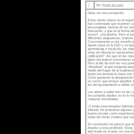
7
De:
Profe de natu
Debo ser otra excepción.
Estoy dando clases en el segun
han comentado que el primer cua
personalidad, historia de los mo
educación, y que es la forma de
euros!!...una lástima. Pero el s
diferentes asignaturas, oratoria
Concretamente yo les enseño pr
dando clase en la ESO y en bach
aprendizaje e iniciación, los obj
estar de tribunal en oposicione
calificación". Así que en las c
algún día quieren presentarse a
Pero al hilo de esto les voy po
"despistar" al que pregunta par
medio del fragor de la explicac
fondo uno levanta la mano con c
Cómo gestionar la desaparición 
un curso; que incluye aquellos 
los del ayuntamiento a hablar so
Les animo a saber leer en las 
escuchando adultos no es lo más
criaturas entrañables.
¡Y están emocionados! Además t
tribunal. He propuesto algunos y 
huerto escolar como experiencia
todas las horas (reales) que van 
En conclusión me parece que el
impulso a esta profesión. Esto
aterrizado en el aula con una m