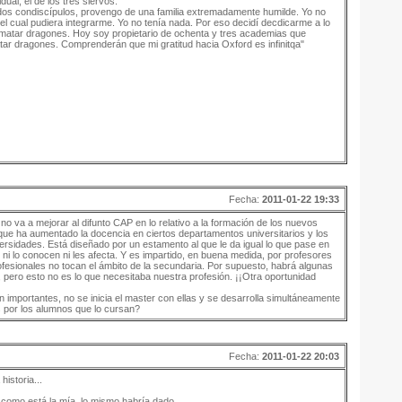
idual, el de los tres siervos.
ridos condiscípulos, provengo de una familia extremadamente humilde. Yo no
 el cual pudiera integrarme. Yo no tenía nada. Por eso decidí decdicarme a lo
 matar dragones. Hoy soy propietario de ochenta y tres academias que
ar dragones. Comprenderán que mi gratitud hacia Oxford es infinitqa"
Fecha:
2011-01-22 19:33
no va a mejorar al difunto CAP en lo relativo a la formación de los nuevos
i que ha aumentado la docencia en ciertos departamentos universitarios y los
ersidades. Está diseñado por un estamento al que le da igual lo que pase en
 ni lo conocen ni les afecta. Y es impartido, en buena medida, por profesores
rofesionales no tocan el ámbito de la secundaria. Por supuesto, habrá algunas
pero esto no es lo que necesitaba nuestra profesión. ¡¡Otra oportunidad
n importantes, no se inicia el master con ellas y se desarrolla simultáneamente
 por los alumnos que lo cursan?
Fecha:
2011-01-22 20:03
historia...
 como está la mía, lo mismo habría dado...