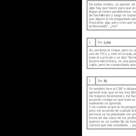
De todos modos, un apunte: sé q
algo hay que hacer para que al 
llegan al centro perdidísimos, 
de bachillerato y luego no sepan 
que alguno lo ha preguntado pen
frustrante, jaja, pero creo que
profesorado", ¿no?
5
De:
Lola
Ay, perdona la chapa, pero es q
uso de TICs y cine en el aula, p
trata el currículo o se dan "téc
pizarra electrónica, es una pas
cajón, pero he comprobado que n
6
De:
M.
Yo también hice el CAP a distanc
aprendí más que en los tres libr
me trataron fenomenal y me faci
acuerdo contigo en que todo es
realmente se aprende.
Y en cuanto al que te ha pregunt
pero me acuerdo de cuándo di lo
persona se ha planteado ser prof
forma de dar clase de tus profe
quieres es un sueldo fijo de fun
carrera que has estudiado.... p