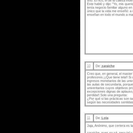
uno: El rico, el de la calesa indiv
Este habló y dijo: "Yo, mis que
tenía negocio familiar alguno en
único que la vida me enseñó: a
enseñan en todo el mundo a mat
10
De:
zaraiche
Creo que, en general, el master 
profesores.¡¡Que tiene tela!! S
ingresos monetarios de las univ
las aulas de secundaria, porque
univeritarios cuyos objetivos p
excepciones dignas de aplauso, 
perdida!! Solo una pregunta:
¿Por qué si las prácticas son ta
según las necesidades sentidas
11
De:
Lola
Jaja, Anónimo, que certera es la 
zaraiche, pues no sé, pero tal y