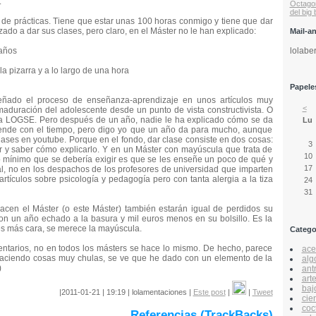
.
Octago
del big
de prácticas. Tiene que estar unas 100 horas conmigo y tiene que dar
do a dar sus clases, pero claro, en el Máster no le han explicado:
Mail-a
lolabe
 años
la pizarra y a lo largo de una hora
Papeles
ñado el proceso de enseñanza-aprendizaje en unos artículos muy
<
maduración del adolescente desde un punto de vista constructivista. O
 la LOGSE. Pero después de un año, nadie le ha explicado cómo se da
Lu
 aprende con el tiempo, pero digo yo que un año da para mucho, aunque
lases en youtube. Porque en el fondo, dar clase consiste en dos cosas:
3
r y saber cómo explicarlo. Y en un Máster con mayúscula que trata de
10
lo mínimo que se debería exigir es que se les enseñe un poco de qué y
17
al, no en los despachos de los profesores de universidad que imparten
tículos sobre psicología y pedagogía pero con tanta alergia a la tiza
24
31
acen el Máster (o este Máster) también estarán igual de perdidos su
con un año echado a la basura y mil euros menos en su bolsillo. Es la
es más cara, se merece la mayúscula.
Catego
entarios, no en todos los másters se hace lo mismo. De hecho, parece
acer
haciendo cosas muy chulas, se ve que he dado con un elemento de la
alg
)
ant
art
baj
|2011-01-21 | 19:19 | lolamentaciones |
Este post
|
|
Tweet
cie
coc
Referencias (TrackBacks)