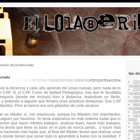
ación del profesorado
Van di
sorado
237
vocabul
o de la docencia y cada año aprendo mil cosas nuevas, pero nada de lo
237
l CAP. Sí, el CAP, Curso de Aptitud Pedagógica, ése que te facultaba
vocabul
mayoría (donde me incluyo) hizo a distancia, leyéndose un librito,
gues
vocabul
 y pidiendo a alguien que firmara unas prácticas fantasmas. Ese CAP
late
ilipollez. Pero al menos era una gilipollez de corto alcance.
vocabul
Euge
r un Máster, sí, con mayúscula, porque los Másters son importantes,
sds
agues por hacerlos. Yo tenía esperanza en este sistema hasta que lo
friend
enen que hacer infinitos trabajos, analizar leyes, hacer más trabajos,
Sue
poke
una teoría que tiene su base en el país de nunca jamás... y hacer más
end, my
 haciendo esto hasta que, al final del Máster, tienen que realizar unas
Gee
 es donde tienen que poner todo lo aprendido a bailar con la realidad. Y
Prof