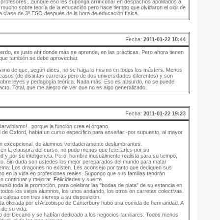
 profesores...aunque eso les suponga arrinconar en despachos apolillados a
ucho sobre teoría de la educación pero hace tiempo que olvidaron el olor de
 una clase de 3º ESO después de la hora de educación física.
Fecha:
2011-01-22 10:44
rdo, es justo ahí donde más se aprende, en las prácticas. Pero ahora tienen
 que también se debe aprovechar.
simo de que, según dices, no se haga lo mismo en todos los másters. Menos
 casos (de distintas carreras pero de dos universidades diferentes) y son
 sobre leyes y pedagogía teórica. Nada más. Eso es absurdo, no se puede
acto. Total, que me alegro de ver que no es algo generalizado.
Fecha:
2011-01-22 19:23
 Darwinismo!...porque la función crea el órgano.
dad de Oxford, había un curso específico para enseñar -por supuesto, al mayor
ón excepcional, de alumnos verdaderamente deslumbrantes.
en la clausura del curso, no pudo menos que felicitarles por su
d y por su inteligencia. Pero, hombre inusualmente realista para su tiempo,
lento. Sin duda son ustedes los mejor pereparados del mundo para matar
lema: Los dragones no existen. Les aconsejo por tanto que dediquen sus
no en la vida en profesiones reales. Supongo que sus familias tendrán
continuar y mejorar. Felicidades y suerte.
eunió toda la promoción, para celebrar las "bodas de plata" de su estancia en
todos los viejos alumnos, los unos andando, los otros en carretas colectivas.
a calesa con tres siervos a su disposición.
isda oficiada por el Arzobispo de Canterbury hubo una comida de hermandad. A
 de su vida.
o del Decano y se habían dedicado a los negocios familiares. Todos menos