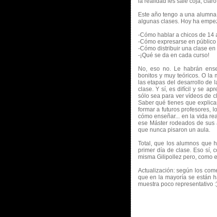
la realidad les sale coja, claro
Este año tengo a una alumna 
algunas clases. Hoy ha empeza
-Cómo hablar a chicos de 14
-Cómo expresarse en público
-Cómo distribuir una clase en 
-¡Qué se da en cada curso!
No, eso no. Le habrán ense
bonitos y muy teóricos. O la 
las etapas del desarrollo de
clase. Y sí, es difícil y se
sólo sea para ver vídeos de c
Saber qué tienes que explica
formar a futuros profesores, 
cómo enseñar... en la vida re
ese Máster rodeados de sus ar
que nunca pisaron un aula.
Total, que los alumnos que h
primer día de clase. Eso sí, 
misma Gilipollez pero, como 
Actualización: según los com
que en la mayoría se están 
muestra poco representativo :