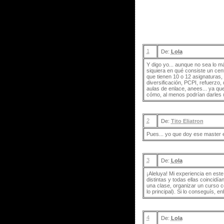
1
De:
Lola
Y digo yo... aunque no sea lo m
siquiera en qué consiste un ce
que tienen 10 o 12 asignaturas,
diversificación, PCPI, refuerzo,
aulas de enlace, anees... ya que
cómo, al menos podrían darles 
2
De:
Tito Eliatron
Pues... yo que doy ese master e
3
De:
Lola
¡Aleluya! Mi experiencia en est
distintas y todas ellas coincidía
una clase, organizar un curso c
lo principal). Si lo conseguís, 
4
De:
Lola