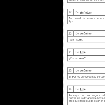
12
De:
Anónimo
Aún cuando te parezca certera l
Ajax.
13
De:
Anónimo
"aun". Sorry.
14
De:
Lola
¿Por ser Ajax?
15
De:
Anónimo
Si. Por los antecedentes penales 
16
De:
Lola
Anda que... no nos pongamos dr
disfraz de troll y aguanté hasta
creo que nadie pueda estar en