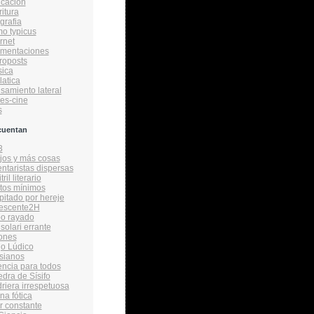
cacion
ritura
grafia
o typicus
rnet
amentaciones
roposts
ica
latica
samiento lateral
ies-cine
s
cuentan
3
ijos y más cosas
taristas dispersas
ril literario
tos mínimos
itado por hereje
vescente2H
bo rayado
solari errante
ones
o Lúdico
sianos
encia para todos
edra de Sísifo
driera irrespetuosa
na fótica
r constante