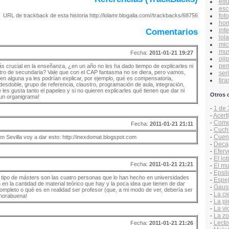
edu
esc
foto
URL de trackback de esta historia http://lolamr.blogalia.com//trackbacks/68756
hom
inte
Comentarios
lol
mic
mus
Fecha:
2011-01-21 19:27
ojip
pen
ás crucial en la enseñanza, ¿en un año no les ha dado tiempo de explicarles ni
ntro de secundaria? Vale que con el CAP fantasma no se diera, pero vamos,
ser
 en alguna ya les podrían explicar, por ejemplo, qué es compensatoria,
tira
 desdoble, grupo de referencia, claustro, programación de aula, integración,
 les gusta tanto el papeleo y si no quieren explicarles qué tienen que dar ni
Otros 
un organigrama!
-
1 de 
-
Acert
-
Comen
Fecha:
2011-01-21 21:11
-
Cuchit
-
Cuen
n Sevilla voy a dar esto: http://inexdomat.blogspot.com
-
Decap
-
Efer
-
El lo
Fecha:
2011-01-21 21:21
-
El mu
-
Epsil
e tipo de másters son las cuatro personas que lo han hecho en universidades
-
Espej
n en la cantidad de material teórico que hay y la poca idea que tienen de dar
-
Gaus
ompleto o qué es en realidad ser profesor (que, a mi modo de ver, debería ser
-
La ci
enhorabuena!
-
La pi
-
La vi
-
La zo
-
Lecto
Fecha:
2011-01-21 21:26