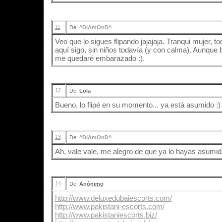
11
De:
^DiAmOnD^
Veo que lo sigues flipando jajajaja. Tranqui mujer, to
aquí sigo, sin niños todavía (y con calma). Aunque
me quedaré embarazado :).
12
De:
Lola
Bueno, lo flipé en su momento... ya está asumido :)
13
De:
^DiAmOnD^
Ah, vale vale, me alegro de que ya lo hayas asumid
14
De:
Anónimo
http://www.deluxedubaiescorts.com/
http://www.pakistani-escorts.com/
http://www.pakistaniescorts.biz/