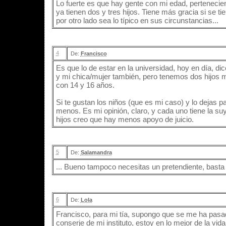
Lo fuerte es que hay gente con mi edad, pertenecie
ya tienen dos y tres hijos. Tiene más gracia si se t
por otro lado sea lo típico en sus circunstancias...
4
De:
Francisco
Es que lo de estar en la universidad, hoy en día, dic
y mi chica/mujer también, pero tenemos dos hijos 
con 14 y 16 años.
Si te gustan los niños (que es mi caso) y lo dejas p
menos. Es mi opinión, claro, y cada uno tiene la su
hijos creo que hay menos apoyo de juicio.
5
De:
Salamandra
... Bueno tampoco necesitas un pretendiente, bast
6
De:
Lola
Francisco, para mi tía, supongo que se me ha pasad
conserje de mi instituto, estoy en lo mejor de la vida