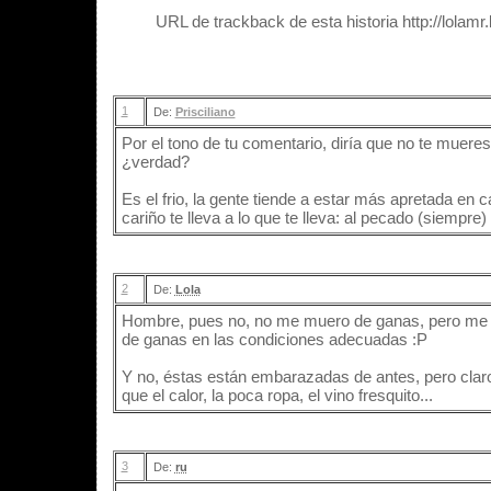
URL de trackback de esta historia http://lolam
1
De:
Prisciliano
Por el tono de tu comentario, diría que no te mueres
¿verdad?
Es el frio, la gente tiende a estar más apretada en c
cariño te lleva a lo que te lleva: al pecado (siempr
2
De:
Lola
Hombre, pues no, no me muero de ganas, pero me g
de ganas en las condiciones adecuadas :P
Y no, éstas están embarazadas de antes, pero clar
que el calor, la poca ropa, el vino fresquito...
3
De:
ru