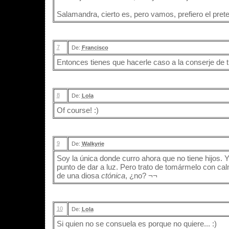
Salamandra, cierto es, pero vamos, prefiero el prete
7
De:
Francisco
Entonces tienes que hacerle caso a la conserje de tu
8
De:
Lola
Of course! :)
9
De:
Walkyrie
Soy la única donde curro ahora que no tiene hijos.
punto de dar a luz. Pero trato de tomármelo con ca
de una diosa
ctónica
, ¿no? ¬¬
10
De:
Lola
Si quien no se consuela es porque no quiere... :)