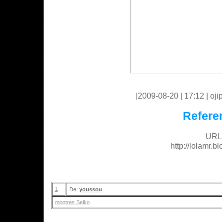
|2009-08-20 | 17:12 | ojip
Refere
URL 
http://lolamr.
1
De:
youssou
montres Seiko