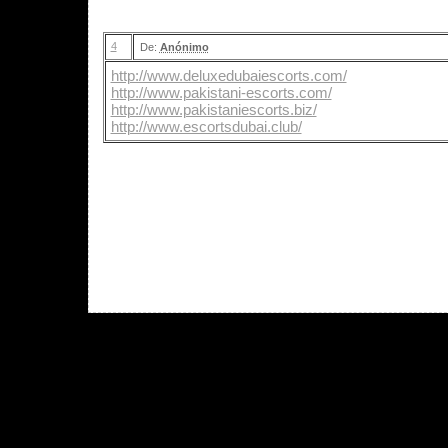
4
De:
Anónimo
http://www.deluxedubaiescorts.com/
http://www.pakistani-escorts.com/
http://www.pakistaniescorts.biz/
http://www.escortsdubai.club/