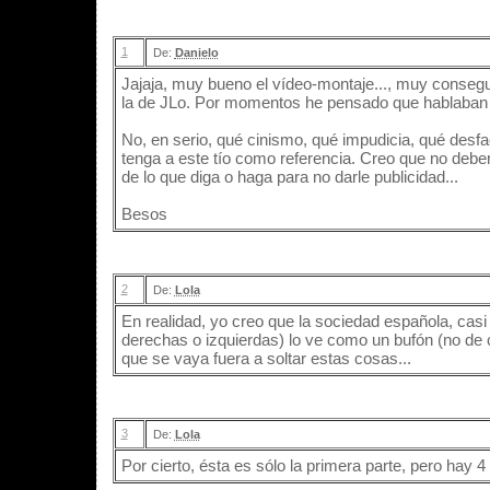
1
De:
Danielo
Jajaja, muy bueno el vídeo-montaje..., muy consegu
la de JLo. Por momentos he pensado que hablaban e
No, en serio, qué cinismo, qué impudicia, qué desfa
tenga a este tío como referencia. Creo que no deb
de lo que diga o haga para no darle publicidad...
Besos
2
De:
Lola
En realidad, yo creo que la sociedad española, casi
derechas o izquierdas) lo ve como un bufón (no de c
que se vaya fuera a soltar estas cosas...
3
De:
Lola
Por cierto, ésta es sólo la primera parte, pero hay 