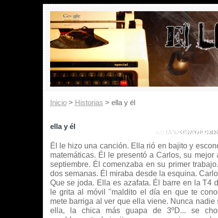
Inicio
>
Historias
> ella y él
ella y él
Él le hizo una canción. Ella rió en bajito y escon
matemáticas. Él le presentó a Carlos, su mejor 
septiembre. Él comenzaba en su primer trabajo. 
dos semanas. Él miraba desde la esquina. Carl
Que se joda. Ella es azafata. Él barre en la T4
le grita al móvil "maldito el día en que te con
mete barriga al ver que ella viene. Nunca nadie
ella, la chica más guapa de 3ºD... se choc