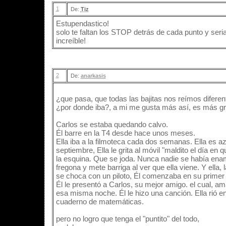
1
De:
Tiz
Estupendastico!
solo te faltan los STOP detrás de cada punto y seri
increíble!
2
De:
anarkasis
¿que pasa, que todas las bajitas nos reímos diferente
¿por donde iba?, a mi me gusta más así, es más g
Carlos se estaba quedando calvo.
Él barre en la T4 desde hace unos meses.
Ella iba a la filmoteca cada dos semanas. Ella es az
septiembre, Ella le grita al móvil "maldito el día en
la esquina. Que se joda. Nunca nadie se había enam
fregona y mete barriga al ver que ella viene. Y ella,
se choca con un piloto, Él comenzaba en su primer 
Él le presentó a Carlos, su mejor amigo. el cual, am
esa misma noche. Él le hizo una canción. Ella rió en 
cuaderno de matemáticas.
pero no logro que tenga el "puntito" del todo,