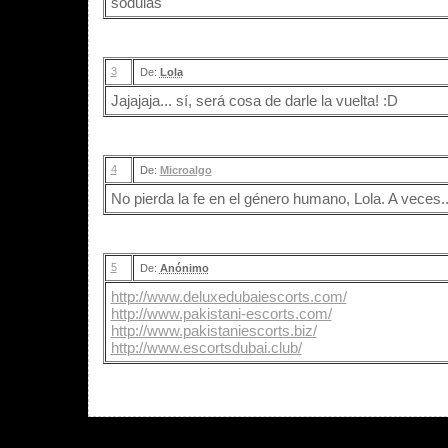
sodulas
3
De:
Lola
Jajajaja... sí, será cosa de darle la vuelta! :D
4
De:
Microalgo
No pierda la fe en el género humano, Lola. A veces..
5
De:
Anónimo
http://www.deluxedubaiescorts.com/
http://www.pakistani-escorts.com/
http://www.pakistaniescorts.biz/
http://www.escortsdubai.club/