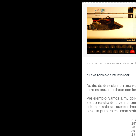
Inicio
>
Historias
> nueva forma de
nueva forma de multiplicar
Acabo de descubrir en una we
pero es para quedarse con lo
Por ejemplo, vamos a multipl
lo que resulta de dividir el pr
columna sale un número impar
caso, la primera columna serí
31
157
78
39 
19 