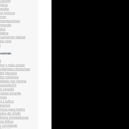
cacion
ritura
grafia
o typicus
rnet
amentaciones
roposts
ica
latica
samiento lateral
ies-cine
s
cuentan
3
ijos y más cosas
taristas dispersas
ril literario
tos mínimos
itado por hereje
vescente2H
bo rayado
solari errante
ones
o Lúdico
sianos
encia para todos
edra de Sísifo
driera irrespetuosa
na fótica
r constante