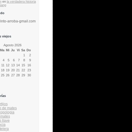
n
en
la verdadera historia
 bang
ndo
rinto-arroba-gmail.com
 viejos
Agosto 2026
Ma
Mi
Ju
Vi
Sa
Do
1
2
4
5
6
7
8
9
11
12
13
14
15
16
18
19
20
21
22
23
25
26
27
28
29
30
rías
tijos
o de mates
ropologia
emates
o llave
ncia
telera