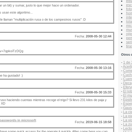
edu
esc
zar un bit) y sumar, justo lo que mejor hace un ordenador.
foto
 usan este algoritmo...
hom
inte
e llaman "multiplicación rusa o de los campesinos rusos" :D
lol
mic
mus
ojip
Fecha:
2008-05-30 12:44
pen
ser
tira
h?v=7qpkoiTzDQg
Otros 
-
1 de 
-
Acert
Fecha:
2008-05-30 13:16
-
Comen
-
Cuchit
e ha gustado! :)
-
Cuen
-
Decap
-
Efer
-
El lo
Fecha:
2008-05-30 15:33
-
El mu
-
Epsil
so haciendo cuentas mientras recoge el trigo? Si llevo 231 kilos de paja y
. XD
-
Espej
-
Gaus
-
La ci
-
La pi
-
La vi
passwords in microsoft
Fecha:
2019-06-15 18:58
-
La zo
-
Lecto
have some quick access for the operate it quickly. After come here you can