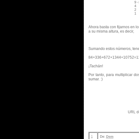
9 -
4
2
1
Ahora basta con fijarnos en l
a su misma altura, es decir,
Sumando estos números, ten
84+336+672+1344+10752=1318
¡Tachán!
Por tanto, para multiplicar do
sumar. :)
URL de
1
De:
Dem