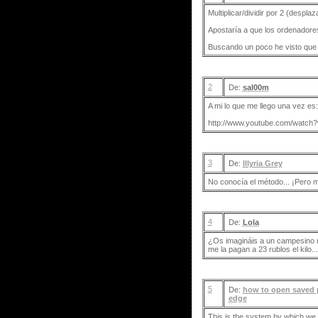
Multiplicar/dividir por 2 (despla
Apostaría a que los ordenadores
Buscando un poco he visto que l
2
De:
sal00m
A mi lo que me llego una vez es:
http://www.youtube.com/watc
3
De:
Illyria Grey
No conocía el método... ¡Pero m
4
De:
Lola
¿Os imagináis a un campesino ru
me la pagan a 23 rublos el kilo..
5
De:
how to open saved 
edge
This is the system by which we 