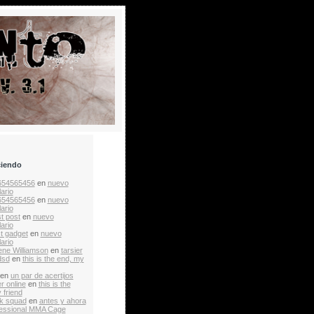
ciendo
654565456
en
nuevo
ario
654565456
en
nuevo
ario
t post
en
nuevo
ario
st gadget
en
nuevo
ario
ne Williamson
en
tarsier
dsd
en
this is the end, my
en
un par de acertijos
r online
en
this is the
 friend
k squad
en
antes y ahora
essional MMA Cage