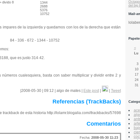
Octago
> divido 8
1344
del big
2688
5376
Mail-a
10752
lolabe
os impares de la izquierda y quedarnos con los de la derecha que están
Papeles
84 - 336 - 672 - 1344 - 10752
<
emos:
Lu
8, que es justo 314·42.
3
10
17
s números cualesquiera, basta con saber multiplicar y dividir entre 2 y
24
31
|2008-05-30 | 09:12 | algo de mates |
Este post
|
|
Tweet
Referencias (TrackBacks)
Catego
acer
 trackback de esta historia http://lolamr.blogalia.com//trackbacks/57698
alg
ant
Comentarios
art
baj
cie
coc
Fecha:
2008-05-30 11:23