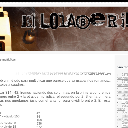
 multiplicar
Van di
237
vocabul
b un método para multiplicar que parece que ya usaban los romanos...
237
sojos a cuadros.
vocabul
gues
vocabul
icar 314 · 42. Iremos haciendo dos columnas, en la primera pondremos
late
imero entre 2 y la otra, de multiplicar el segundo por 2. Si en la primera
vocabul
, nos quedamos justo con el anterior para dividirlo entre 2. En este
Euge
a:
sds
friend
Sue
4
42
poke
 -> divido 156
84
end, my
168
Gee
-> divido 38
336
Prof
-> divido 18
672