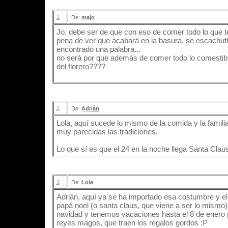
1
De:
majo
Jo, debe ser de que con eso de comer todo lo que t
pena de ver que acabará en la basura, se escachufl
encontrado una palabra...
no será por que además de comer todo lo comestibl
del florero????
2
De:
Adrián
Lola, aquí sucede lo mismo de la comida y la famili
muy parecidas las tradiciones.
Lo que sí es que el 24 en la noche llega Santa Claus
3
De:
Lola
Adrián, aquí ya se ha importado esa costumbre y el
papá noel (o santa claus, que viene a ser lo mism
navidad y tenemos vacaciones hasta el 8 de enero p
reyes magos, que traen los regalos gordos :P