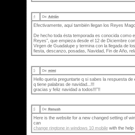
4
De:
Adrián
Efectivamente, aquí también llegan los Reyes Mago
De hecho toda ésta temporada es conocida como e
Reyes", que empieza desde el 12 de Diciembre con l
Virgen de Guadalupe y termina con la llegada de los 
fiesta, descanzo, posadas, Navidad, Fin de Año, relaj
5
De:
mimi
Hello queria preguntarte q si sabes la respuesta de e
q tiene palabras de navidad...!!!
gracias y feliz navidad a todos!!!"!!
6
De:
Renush
Here is the website for a new changed setting of 
can
change ringtone in windows 10 mobile
with the help 