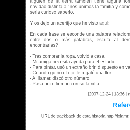
alguien de la tierra también tiene alguna fo
navidad distinta a "nos unimos la familia y c
sería curioso saberlo.
Y os dejo un acertijo que he visto
aquí
:
En cada frase se esconde una palabra relacion
entre dos o más palabras, escrita al der
encontrarlas?
- Tras comprar la ropa, volvió a casa.
- Mi amiga necesita ayuda para el estudio.
- Para pintar, usó un extraño brin dispuesto en v
- Cuando guiñó el ojo, le regaló una flor.
- Al llamar, discó otro número.
- Pasa poco tiempo con su familia.
|2007-12-24 | 18:36 | a
Refer
URL de trackback de esta historia http://lolam