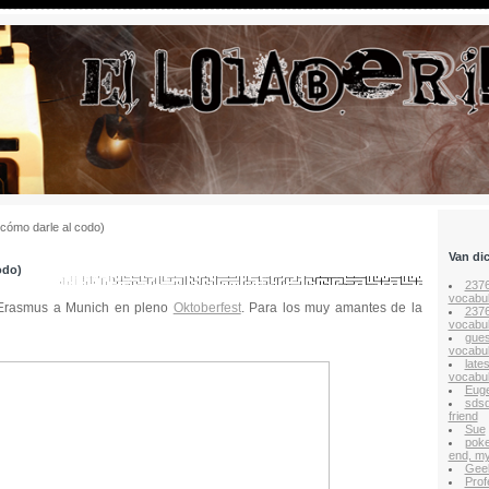
 cómo darle al codo)
Van di
odo)
237
vocabul
 Erasmus a Munich en pleno
Oktoberfest
. Para los muy amantes de la
237
vocabul
gues
vocabul
late
vocabul
Euge
sds
friend
Sue
poke
end, my
Gee
Prof