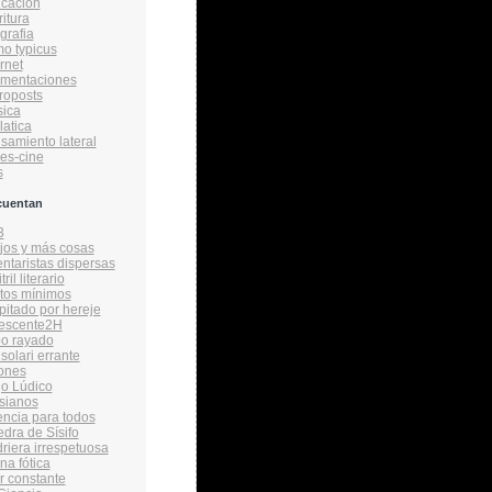
cacion
ritura
grafia
o typicus
rnet
amentaciones
roposts
ica
latica
samiento lateral
ies-cine
s
cuentan
3
ijos y más cosas
taristas dispersas
ril literario
tos mínimos
itado por hereje
vescente2H
bo rayado
solari errante
ones
o Lúdico
sianos
encia para todos
edra de Sísifo
driera irrespetuosa
na fótica
r constante