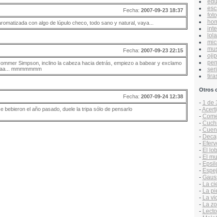
edu
esc
Fecha:
2007-09-23 18:37
foto
hom
omatizada con algo de lúpulo checo, todo sano y natural, vaya...
inte
lol
mic
mus
Fecha:
2007-09-23 22:15
ojip
pen
ommer Simpson, inclino la cabeza hacia detrás, empiezo a babear y exclamo
ser
aaaa... mmmmmmm
tira
Otros 
Fecha:
2007-09-24 12:38
-
1 de 
se bebieron el año pasado, duele la tripa sólo de pensarlo
-
Acert
-
Comen
-
Cuchit
-
Cuen
-
Decap
-
Efer
-
El lo
-
El mu
-
Epsil
-
Espej
-
Gaus
-
La ci
-
La pi
-
La vi
-
La zo
-
Lecto