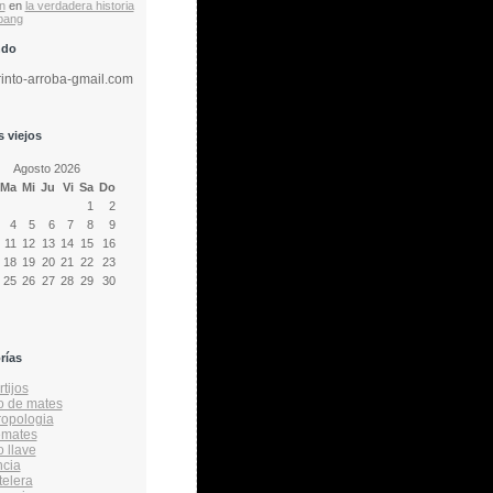
n
en
la verdadera historia
 bang
ndo
rinto-arroba-gmail.com
 viejos
Agosto 2026
Ma
Mi
Ju
Vi
Sa
Do
1
2
4
5
6
7
8
9
11
12
13
14
15
16
18
19
20
21
22
23
25
26
27
28
29
30
rías
tijos
o de mates
ropologia
emates
o llave
ncia
telera