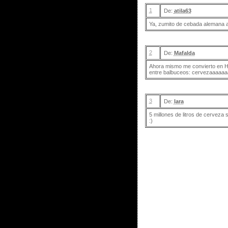
1
De:
atila63
Ya, zumito de cebada alemana ar
2
De:
Mafalda
Ahora mismo me convierto en H
entre balbuceos: cervezaaaa
3
De:
lara
5 millones de litros de cerveza 
:)