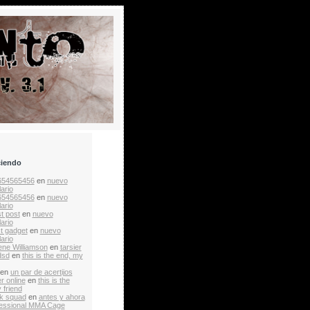
ciendo
654565456
en
nuevo
ario
654565456
en
nuevo
ario
t post
en
nuevo
ario
st gadget
en
nuevo
ario
ne Williamson
en
tarsier
dsd
en
this is the end, my
en
un par de acertijos
r online
en
this is the
 friend
k squad
en
antes y ahora
essional MMA Cage