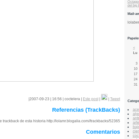
Octago
del big
Mail-a
lolabe
Papeles
<
Lu
3
10
17
24
31
|2007-09-23 | 16:56 | coctelera |
Este post
|
|
Tweet
Catego
Referencias (TrackBacks)
acer
alg
ant
 trackback de esta historia http://lolamr.blogalia.com//trackbacks/52365
art
baj
Comentarios
cie
coc