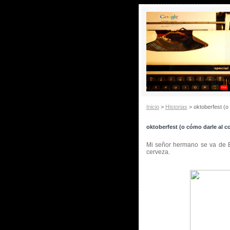
Inicio
>
Historias
> oktoberfest (o
oktoberfest (o cómo darle al c
Mi señor hermano se va de
cerveza.