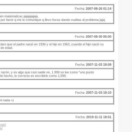
Fecha:
2007-08-26 01:14
n matematicas jajajajajaja.
 por favor q me lo comunique q llevo horas dando vueltas al problema jajaj
Fecha:
2007-08-30 05:00
aro que el padre nació en 1936 y el hijo en 1963, cuando el hijo nació su
 de edad.
Fecha:
2007-11-03 18:09
a razón, y es algo que casi nadie ve, 1.999 se lee como "uno punto
e hecho, lo correcto es escribirlo como 1,999.
Fecha:
2007-11-03 18:10
i nada =)
Fecha:
2019-11-11 18:51
com/
m/