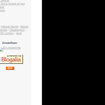
Ciencia
a boca muere el pez
eia
anas
-
Alberto Montt
-
Manel
devila
-
Glasbergen
-
hD comics
-
xkcd
Erredefítate: