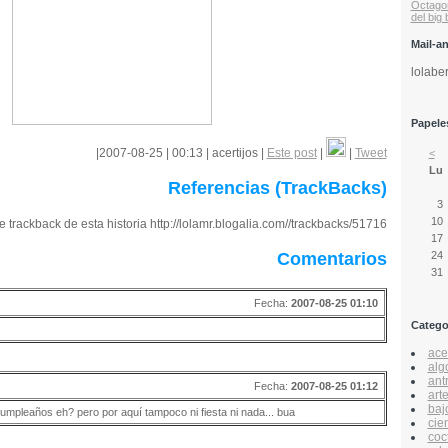
Octago
del big
Mail-a
lolabe
Papeles
|2007-08-25 | 00:13 | acertijos |
Este post
|
|
Tweet
<
Lu
Referencias (TrackBacks)
3
10
 trackback de esta historia http://lolamr.blogalia.com//trackbacks/51716
17
24
Comentarios
31
Fecha:
2007-08-25 01:10
Catego
acer
alg
ant
Fecha:
2007-08-25 01:12
art
baj
cumpleaños eh? pero por aquí tampoco ni fiesta ni nada... bua
cie
coc