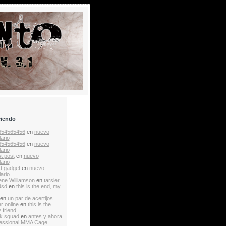
ciendo
654565456
en
nuevo
ario
654565456
en
nuevo
ario
t post
en
nuevo
ario
st gadget
en
nuevo
ario
ne Williamson
en
tarsier
dsd
en
this is the end, my
en
un par de acertijos
r online
en
this is the
 friend
k squad
en
antes y ahora
essional MMA Cage