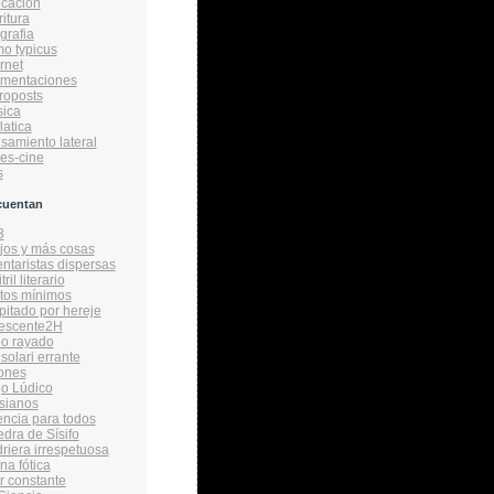
cacion
ritura
grafia
o typicus
rnet
amentaciones
roposts
ica
latica
samiento lateral
ies-cine
s
cuentan
3
ijos y más cosas
taristas dispersas
ril literario
tos mínimos
itado por hereje
vescente2H
bo rayado
solari errante
ones
o Lúdico
sianos
encia para todos
edra de Sísifo
driera irrespetuosa
na fótica
r constante