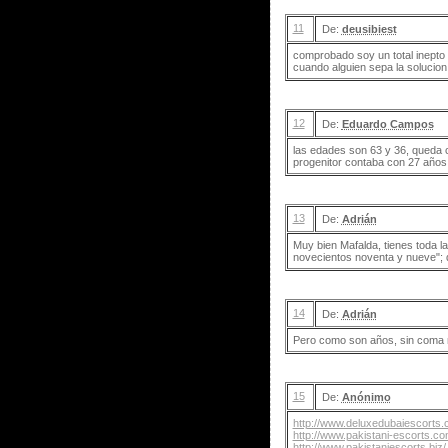
11
De:
deusibiest
comprobado soy un total inepto e
cuando alguien sepa la solucion
12
De:
Eduardo Campos
las edades son 63 y 36, queda cl
progenitor contaba con 27 años
13
De:
Adrián
Muy bien Mafalda, tienes toda l
novecientos noventa y nueve"; d
14
De:
Adrián
Pero como son años, sin coma n
15
De:
Anónimo
http://www.deluxedubaiescorts.
http://www.pakistani-escorts.co
http://www.pakistaniescorts.biz/