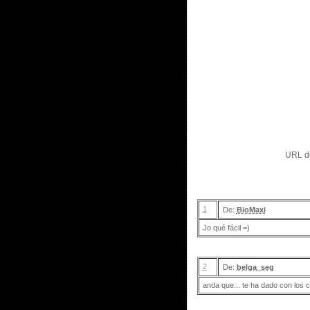
URL de
1
De:
BioMaxi
Jo qué fácil =)
2
De:
belga_seg
anda que... te ha dado con los 