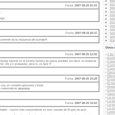
edu
esc
Fecha:
2007-08-25 01:33
foto
hom
..
inte
ego...
lol
mic
mus
ojip
pen
Fecha:
2007-08-25 02:11
ser
camente da la respuesta del acertijo!!!
tira
Otros 
Fecha:
2007-08-25 12:02
-
1 de 
-
Acert
e intentar hacerlo en el mínimo número de pasos posibles (es decir, no empezar
-
Comen
02, 20) e ir probando), pero sí, es fácil :P
-
Cuchit
-
Cuen
-
Decap
-
Efer
Fecha:
2007-08-25 15:28
-
El lo
-
El mu
 soy un completo ignorante y torpe.
-
Epsil
o matematicas jajajaajaja
-
Espej
-
Gaus
-
La ci
-
La pi
Fecha:
2007-08-25 15:52
-
La vi
-
La zo
 haber... mucho más sorprendente es esto, sacado de El país de ayer:
-
Lecto