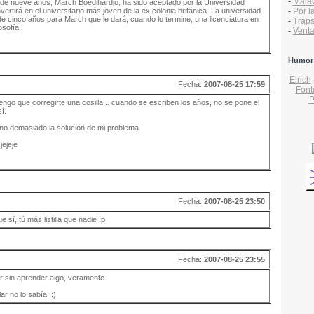
-
Mala
 de nueve años, March Boedihardjo, ha sido aceptado por la Universidad
rtirá en el universitario más joven de la ex colonia británica. La universidad
-
Por l
e cinco años para March que le dará, cuando lo termine, una licenciatura en
-
Traps
sofía.
-
Vent
Humor
Elrich
Fecha:
2007-08-25 17:59
Font
P
o tengo que corregirte una cosilla... cuando se escriben los años, no se pone el
í.
no demasiado la solución de mi problema.
jejeje
Fecha:
2007-08-25 23:50
ue sí, tú más listilla que nadie :p
Fecha:
2007-08-25 23:55
r sin aprender algo, veramente.
ar no lo sabía. :)