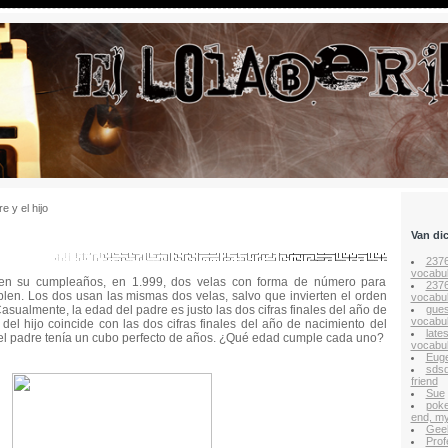
e y el hijo
Van di
237
vocabul
n en su cumpleaños, en 1.999, dos velas con forma de número para
237
len. Los dos usan las mismas dos velas, salvo que invierten el orden
vocabul
Casualmente, la edad del padre es justo las dos cifras finales del año de
gues
vocabul
 del hijo coincide con las dos cifras finales del año de nacimiento del
late
 el padre tenía un cubo perfecto de años. ¿Qué edad cumple cada uno?
vocabul
Euge
sds
friend
Sue
poke
end, my
Gee
Prof