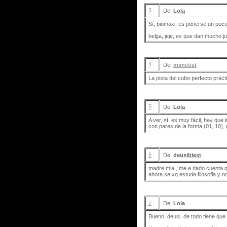
3
De:
Lola
Sí, biomaxi, es ponerse un poco.
belga, jeje, es que dan mucho ju
4
De:
mimetist
La pista del cubo perfecto prácti
5
De:
Lola
A ver, sí, es muy fácil, hay qu
con pares de la forma (01, 10), (
6
De:
deusibiest
madre mia , me e dado cuenta q
ahora se xq estude filosofia y n
7
De:
Lola
Bueno, deusi, de todo tiene que