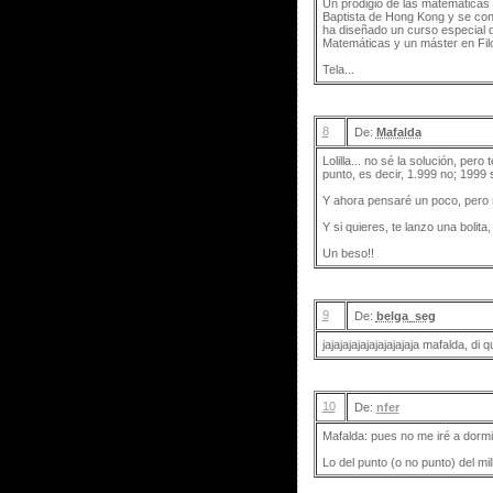
Un prodigio de las matemáticas
Baptista de Hong Kong y se conve
ha diseñado un curso especial d
Matemáticas y un máster en Filo
Tela...
8
De:
Mafalda
Lolilla... no sé la solución, per
punto, es decir, 1.999 no; 1999 s
Y ahora pensaré un poco, pero 
Y si quieres, te lanzo una bolita, 
Un beso!!
9
De:
belga_seg
jajajajajajajajajajaja mafalda, di q
10
De:
nfer
Mafalda: pues no me iré a dormi
Lo del punto (o no punto) del mill