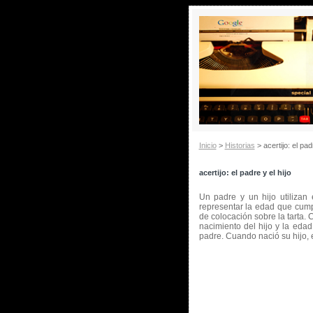
Inicio
>
Historias
> acertijo: el padr
acertijo: el padre y el hijo
Un padre y un hijo utiliza
representar la edad que cump
de colocación sobre la tarta. 
nacimiento del hijo y la edad
padre. Cuando nació su hijo,