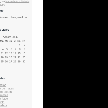
n
en
la verdadera historia
 bang
ndo
rinto-arroba-gmail.com
 viejos
Agosto 2026
Ma
Mi
Ju
Vi
Sa
Do
1
2
4
5
6
7
8
9
11
12
13
14
15
16
18
19
20
21
22
23
25
26
27
28
29
30
rías
tijos
o de mates
ropologia
emates
o llave
ncia
telera