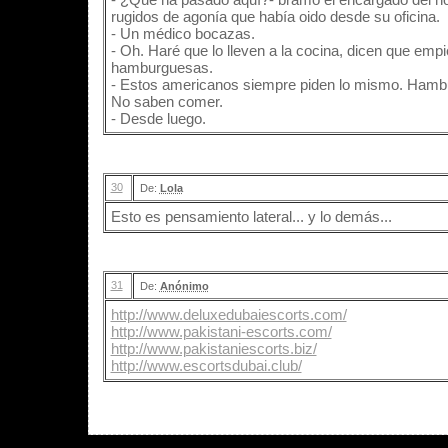
rugidos de agonía que había oido desde su oficina.
- Un médico bocazas.
- Oh. Haré que lo lleven a la cocina, dicen que emp
hamburguesas.
- Estos americanos siempre piden lo mismo. Hambu
No saben comer.
- Desde luego.
30
De:
Lola
Esto es pensamiento lateral... y lo demás...
31
De:
Anónimo
http://www.deluxedubaiescorts.com/
http://www.pakistani-escorts.com/
http://www.pakistaniescorts.biz/
http://www.escortsdubai.club/