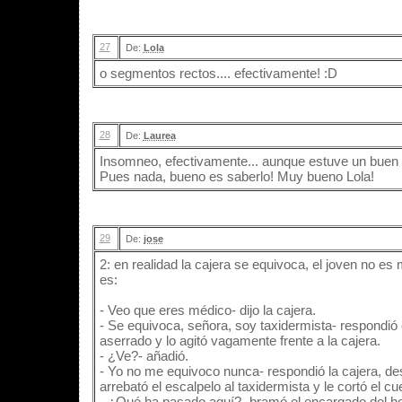
27
De:
Lola
o segmentos rectos.... efectivamente! :D
28
De:
Laurea
Insomneo, efectivamente... aunque estuve un buen rat
Pues nada, bueno es saberlo! Muy bueno Lola!
29
De:
jose
2: en realidad la cajera se equivoca, el joven no es
es:
- Veo que eres médico- dijo la cajera.
- Se equivoca, señora, soy taxidermista- respondió 
aserrado y lo agitó vagamente frente a la cajera.
- ¿Ve?- añadió.
- Yo no me equivoco nunca- respondió la cajera, des
arrebató el escalpelo al taxidermista y le cortó el cue
- ¿Qué ha pasado aquí?- bramó el encargado del hosta