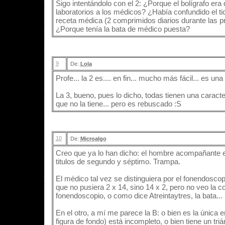
Sigo intentándolo con el 2: ¿Porque el bolígrafo era
laboratorios a los médicos? ¿Había confundido el ti
receta médica (2 comprimidos diarios durante las
¿Porque tenía la bata de médico puesta?
9
De:
Lola
Profe... la 2 es.... en fin... mucho más fácil... es u
La 3, bueno, pues lo dicho, todas tienen una caract
que no la tiene... pero es rebuscado :S
10
De:
Microalgo
Creo que ya lo han dicho: el hombre acompañante en
titulos de segundo y séptimo. Trampa.
El médico tal vez se distinguiera por el fonendosco
que no pusiera 2 x 14, sino 14 x 2, pero no veo la c
fonendoscopio, o como dice Atreintaytres, la bata...
En el otro, a mí me parece la B: o bien es la única en
figura de fondo) está incompleto, o bien tiene un tr