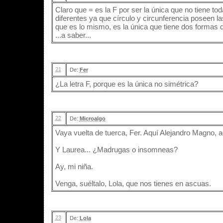
Claro que = es la F por ser la única que no tiene t
diferentes ya que círculo y circunferencia poseen l
que es lo mismo, es la única que tiene dos formas 
...a saber...
21
De:
Fer
¿La letra F, porque es la única no simétrica?
22
De:
Microalgo
Vaya vuelta de tuerca, Fer. Aquí Alejandro Magno, 
Y Laurea... ¿Madrugas o insomneas?
Ay, mi niña.
Venga, suéltalo, Lola, que nos tienes en ascuas.
23
De:
Lola