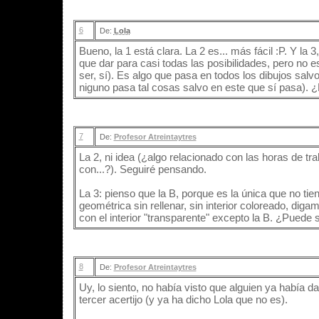
6
De:
Lola
Bueno, la 1 está clara. La 2 es... más fácil :P. Y la 
que dar para casi todas las posibilidades, pero no e
ser, sí). Es algo que pasa en todos los dibujos salvo
niguno pasa tal cosas salvo en este que sí pasa). 
7
De:
Profesor Atreintaytres
La 2, ni idea (¿algo relacionado con las horas de tra
con...?). Seguiré pensando.
La 3: pienso que la B, porque es la única que no tien
geométrica sin rellenar, sin interior coloreado, diga
con el interior "transparente" excepto la B. ¿Puede 
8
De:
Profesor Atreintaytres
Uy, lo siento, no había visto que alguien ya había 
tercer acertijo (y ya ha dicho Lola que no es).