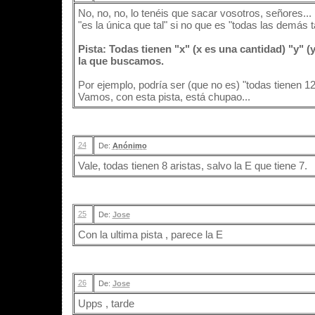
No, no, no, lo tenéis que sacar vosotros, señores... 
"es la única que tal" si no que es "todas las demás t
Pista: Todas tienen "x" (x es una cantidad) "y" (
la que buscamos.
Por ejemplo, podría ser (que no es) "todas tienen 12 
Vamos, con esta pista, está chupao...
24
De:
Anónimo
Vale, todas tienen 8 aristas, salvo la E que tiene 7.
25
De:
Jose
Con la ultima pista , parece la E
26
De:
Jose
Upps , tarde