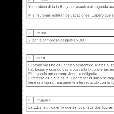
Yo también diría la B... y no resuelvo el segundo acer
Mis neuronas estarán de vacaciones. Espero que s
3
De:
jose
2: por la primorosa caligrafía xDD
4
De:
Fer
El problema uno es un truco semántico. Metes al s
habitación y cuando vas a buscarlo lo conviertes en
El segundo opino como Jose, la caligrafía.
El tercero diría que es la D por tener el único hexá
tiene una figura transparente intersectando con la fig
5
De:
Vailima
La E.Es la única en la que se tocan sus dos figuras 