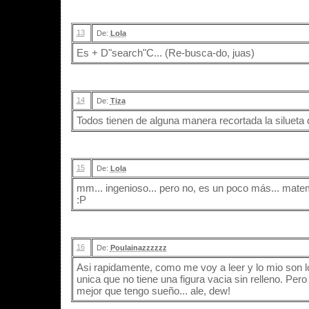
13
De:
Lola
Es + D"search"C... (Re-busca-do, juas)
14
De:
Tiza
Todos tienen de alguna manera recortada la siluet
15
De:
Lola
mm... ingenioso... pero no, es un poco más... matemá
:P
16
De:
Poulainazzzzzz
Asi rapidamente, como me voy a leer y lo mio son los
unica que no tiene una figura vacia sin relleno. Pe
mejor que tengo sueño... ale, dew!