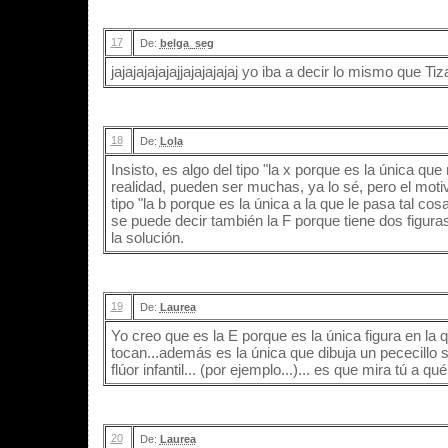
17
De:
belga_seg
jajajajajajajjajajajajaj yo iba a decir lo mismo que Tiza 
18
De:
Lola
Insisto, es algo del tipo "la x porque es la única qu
realidad, pueden ser muchas, ya lo sé, pero el moti
tipo "la b porque es la única a la que le pasa tal cos
se puede decir también la F porque tiene dos figura
la solución.
19
De:
Laurea
Yo creo que es la E porque es la única figura en la
tocan...además es la única que dibuja un pececill
flúor infantil... (por ejemplo...)... es que mira tú a q
20
De:
Laurea