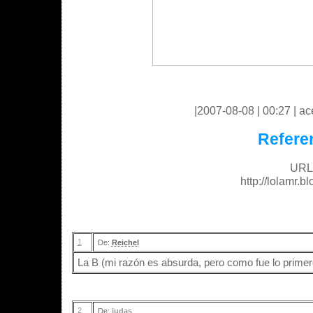
|2007-08-08 | 00:27 | ace
Refere
URL 
http://lolamr.
1
De:
Reichel
La B (mi razón es absurda, pero como fue lo primer
2
De:
judas