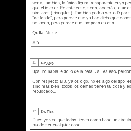
sería, también, la única figura transparente cuyo p
que el interior. En este caso, sería, además, la únic
similares (triángulos). También podría ser la D por 
"de fondo", pero parece que ya han dicho que nones..
se tocan, pero parece que tampoco es eso...
Quilla: No sé.
Afú.
11
De:
Lola
ups, no había leído lo de la bata... sí, es eso, perdo
Con respecto al 3, ya os digo, no es algo del tipo "es
sino más bien "todos los demás tienen tal cosa y és
rebuscado...
12
De:
Tiza
Pues yo veo que todas tienen como base un circulo m
puede ser cualquier cosa....