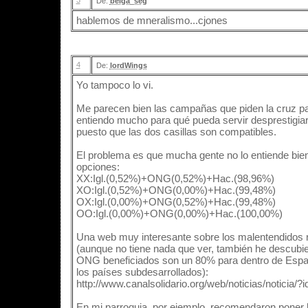
3
De:
belga_seg
hablemos de mneralismo...cjones
4
De:
lordWings
Yo tampoco lo vi.
Me parecen bien las campañas que piden la cruz pa
entiendo mucho para qué pueda servir desprestigiar
puesto que las dos casillas son compatibles.
El problema es que mucha gente no lo entiende bien.
opciones:
XX:Igl.(0,52%)+ONG(0,52%)+Hac.(98,96%)
XO:Igl.(0,52%)+ONG(0,00%)+Hac.(99,48%)
OX:Igl.(0,00%)+ONG(0,52%)+Hac.(99,48%)
OO:Igl.(0,00%)+ONG(0,00%)+Hac.(100,00%)
Una web muy interesante sobre los malentendidos r
(aunque no tiene nada que ver, también he descubie
ONG beneficiados son un 80% para dentro de Espa
los países subdesarrollados):
http://www.canalsolidario.org/web/noticias/noticia/?
En mi parroquia, por ejemplo, recomendaron poner 