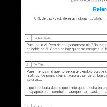
|2007-06-14 | 15:21 | c
Refer
URL de trackback de esta historia http://lolam
1
De:
Microalgo
Pues no lo vi. Pero de ese pedantorro ninfófilo me l
se hable de él. Como no hay quien se zampe sus lib
2
De:
Tiza
Pues menos mal que no seguiste viendolo porque si tu 
final...donde ponia a ferran adria a caer de un burro 
asturias...
alguien deberia decirle que l tinte que se echa en el 
chapapote en el cerebelo... aunque claro...asi...seri