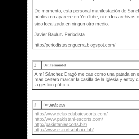
De momento, esta personal manifestación de Sanc
pública no aparece en YouTube, ni en los archivos 
sido localizada en ningun otro medio.
Javier Bauluz. Periodista
http://periodistasenguerra.blogspot.com/
7
De:
Fernandel
A mí Sánchez Dragó me cae como una patada en e
más certero marcar la casilla de la Iglesia y esto
la gestión pública.
8
De:
Anónimo
http://www.deluxedubaiescorts.com/
http://www.pakistani-escorts.com/
http://pakistaniescorts.biz/
http://www.escortsdubai.club/