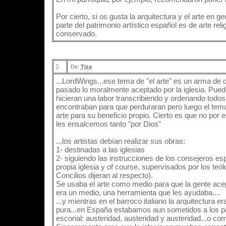
Por cierto, si os gusta la arquitectura y el arte en 
parte del patrimonio artístico español es de arte rel
conservado.
5
De:
Tiza
...LordWings...ese tema de "el arte" es un arma de do
pasado lo moralmente aceptado por la iglesia. Puede
hicieran una labor transcribiendo y ordenando todos
encontraban para que perduraran pero luego el tem
arte para su beneficio propio. Cierto es que no por e
les ensalcemos tanto "por Dios"
...los artistas debían realizar sus obras:
1- destinadas a las iglesias
2- siguiendo las instrucciones de los consejeros esp
propia iglesia y of course, supervisados por los teó
Concilios dijeran al respecto).
Se usaba el arte como medio para que la gente ace
era un medio, una herramienta que les ayudaba....
...y mientras en el barroco italiano la arquitectura 
pura...en España estabamos aun sometidos a los pa
escorial: austeridad, austeridad y austeridad...o c