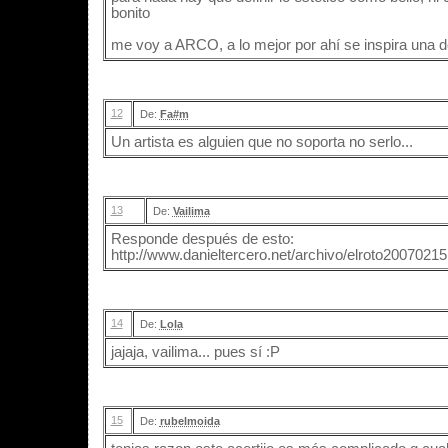
bonito
me voy a ARCO, a lo mejor por ahí se inspira una de
12
De:
Fa#m
Un artista es alguien que no soporta no serlo...
13
De:
Vailima
Responde después de esto:
http://www.danieltercero.net/archivo/elroto20070215
14
De:
Lola
jajaja, vailima... pues sí :P
15
De:
rubelmoida