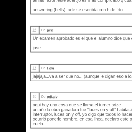
tenias razon.este acertijo es más complicado q cualq
answering (bells): arte se escribía con h de frío
16
De:
jose
Un examen aprobado es el que el alumno dice que 
jose
17
De:
Lola
jajajaja...va a ser que no... (aunque le digan eso a l
18
De:
milady
aqui hay una cosa que se llama el turner prize
un año la obra ganadora fue "luces on y off" habitació
interruptor, luces on y off, yo digo que todos lo ha
ocurrió ponerle nombre. en esa linea, declaro este po
cuela.