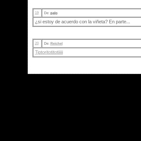
19
De:
palo
¿si estoy de acuerdo con la viñeta? En parte...
20
De:
Reichel
Tiptoritotitotiiiii