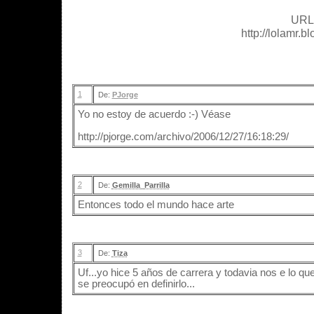
URL 
http://lolamr.
1
De:
PJorge
Yo no estoy de acuerdo :-) Véase
http://pjorge.com/archivo/2006/12/27/16:18:29/
2
De:
Gemilla_Parrilla
Entonces todo el mundo hace arte
3
De:
Tiza
Uf...yo hice 5 años de carrera y todavia nos e lo que
se preocupó en definirlo...