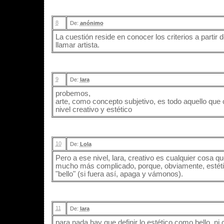
8
De:
anónimo
La cuestión reside en conocer los criterios a partir 
llamar artista.
9
De:
lara
probemos,
arte, como concepto subjetivo, es todo aquello que 
nivel creativo y estético
10
De:
Lola
Pero a ese nivel, lara, creativo es cualquier cosa qu
mucho más complicado, porque, obviamente, estéti
"bello" (si fuera así, apaga y vámonos).
11
De:
lara
para nada hay que definir lo estético como bello, n