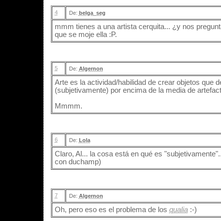
4
De:
belga_seg
mmm tienes a una artista cerquita... ¿y nos pregunt
que se moje ella :P.
5
De:
Algernon
Arte es la actividad/habilidad de crear objetos que
(subjetivamente) por encima de la media de artefa
Mmmm.
6
De:
Lola
Claro, Al... la cosa está en qué es "subjetivamente".
con duchamp)
7
De:
Algernon
Oh, pero eso es el problema de los
qualia
:-)