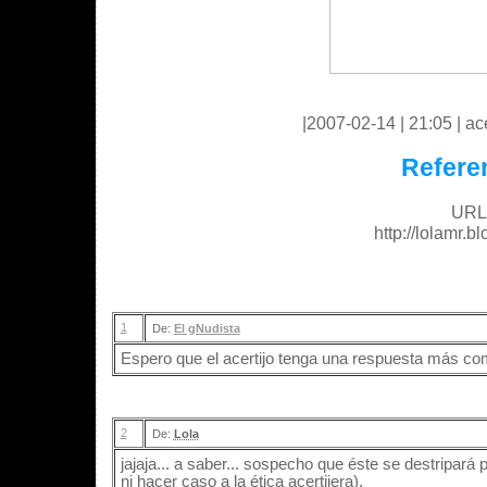
|2007-02-14 | 21:05 | ace
Refere
URL 
http://lolamr.
1
De:
El gNudista
Espero que el acertijo tenga una respuesta más comp
2
De:
Lola
jajaja... a saber... sospecho que éste se destripará 
ni hacer caso a la ética acertijera).