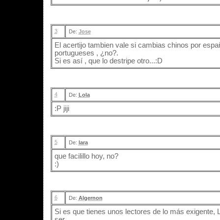
3
De:
Jose
El acertijo tambien vale si cambias chinos por esp
portugueses , ¿no?.
Si es así , que lo destripe otro...:D
4
De:
Lola
:P jiji
5
De:
lara
que facilillo hoy, no?
:)
6
De:
Algernon
Si es que tienes unos lectores de lo más exigente, L
ser...