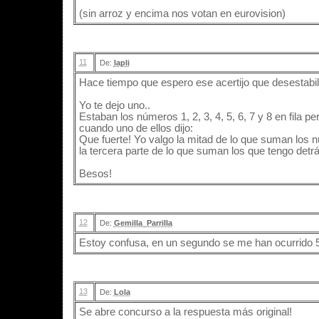
(sin arroz y encima nos votan en eurovision)
11
De:
lapli
Hace tiempo que espero ese acertijo que desestabilice
Yo te dejo uno..
Estaban los números 1, 2, 3, 4, 5, 6, 7 y 8 en fila 
cuando uno de ellos dijo:
Que fuerte! Yo valgo la mitad de lo que suman los 
la tercera parte de lo que suman los que tengo detr
Besos!
12
De:
Gemilla_Parrilla
Estoy confusa, en un segundo se me han ocurrido 
13
De:
Lola
Se abre concurso a la respuesta más original!