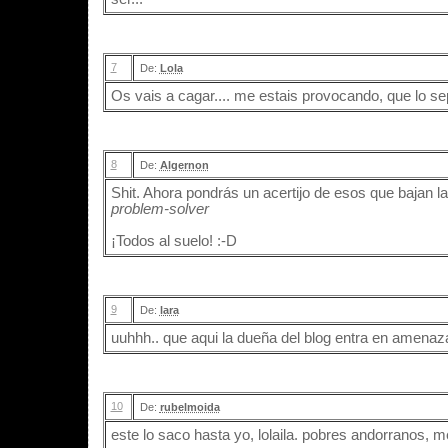
7
De:
Lola
Os vais a cagar.... me estais provocando, que lo sep
8
De:
Algernon
Shit. Ahora pondrás un acertijo de esos que bajan l
problem-solver
¡Todos al suelo! :-D
9
De:
lara
uuhhh.. que aqui la dueña del blog entra en amenazas
10
De:
rubelmoida
este lo saco hasta yo, lolaila. pobres andorranos, 