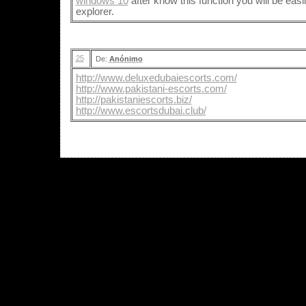
windows 10
after know this function you will be easil
explorer.
25
De:
Anónimo
http://www.deluxedubaiescorts.com/
http://www.pakistani-escorts.com/
http://pakistaniescorts.biz/
http://www.escortsdubai.club/