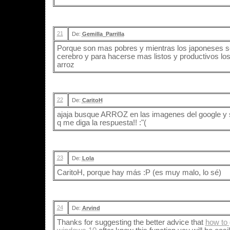
21
De:
Gemilla_Parrilla
Porque son mas pobres y mientras los japoneses se
cerebro y para hacerse mas listos y productivos lo
arroz
22
De:
CaritoH
ajaja busque ARROZ en las imagenes del google y sali
q me diga la respuesta!! :"(
23
De:
Lola
CaritoH, porque hay más :P (es muy malo, lo sé)
24
De:
Arvind
Thanks for suggesting the better advice that
how to g