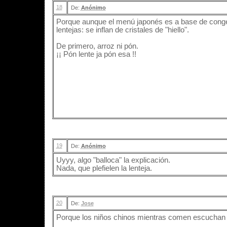
18
De:
Anónimo
Porque aunque el menú japonés es a base de congel
lentejas: se inflan de cristales de "hiello".
De primero, arroz ni pón.
¡¡ Pón lente ja pón esa !!
19
De:
Anónimo
Uyyy, algo "balloca" la explicación.
Nada, que plefielen la lenteja.
20
De:
Jose
Porque los niños chinos mientras comen escuchan 