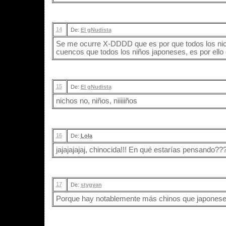
14
De:
El gNudista
Se me ocurre X-DDDD que es por que todos los ni
cuencos que todos los niños japoneses, es por ell
15
De:
El gNudista
nichos no, niños, niiiiiños
16
De:
Lola
jajajajajaj, chinocida!!! En qué estarías pensando??? 
17
De:
stygyan
Porque hay notablemente más chinos que japonese