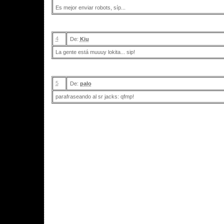
Es mejor enviar robots, síp...
4
De:
Kiu
La gente está muuuy lokita... sip!
5
De:
palo
parafraseando al sr jacks: qfmp!