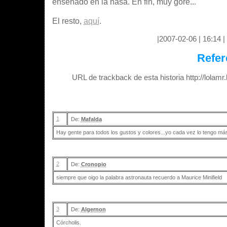
enseñado en la nasa. En fin, muy gore...
El resto,
aquí
.
|2007-02-06 | 16:14 | 
Refer
URL de trackback de esta historia http://lolam
1
De:
Mafalda
Hay gente para todos los gustos y colores...yo cada vez lo tengo más
2
De:
Cronopio
siempre que oigo la palabra astronauta recuerdo a Maurice Minifield
3
De:
Algernon
Córcholis.