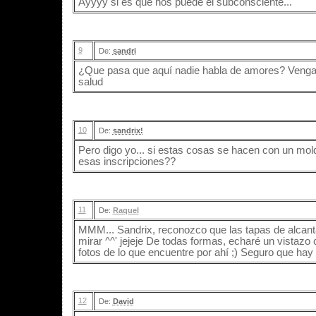
Ayyyy si es que nos puede el subconsciente...
9
De:
sandri
¿Que pasa que aquí nadie habla de amores? Venga 
salud
10
De:
sandrix!
Pero digo yo... si estas cosas se hacen con un mold
esas inscripciones??
11
De:
Raquel
MMM... Sandrix, reconozco que las tapas de alcanta
mirar ^^' jejeje De todas formas, echaré un vistazo 
fotos de lo que encuentre por ahí ;) Seguro que ha
12
De:
David