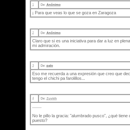
1
De:
Anónimo
¡ Para que veas lo que se goza en Zaragoza
2
De:
Anónimo
Claro que si es una iniciativa para dar a luz en plena 
mi admiración.
3
De:
palo
Eso me recuerda a una expresión que creo que decía
tengo el chichi pa farolillos...
4
De:
Zuviëh
........
No le pillo la gracia: "alumbrado pusco", ¿qué tien
puesto?