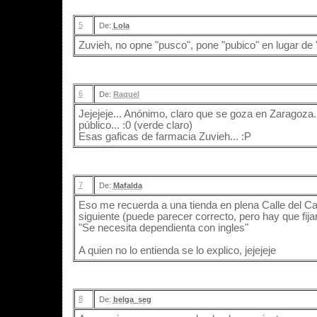
5
De:
Lola
Zuvieh, no opne "pusco", pone "pubico" en lugar de 
6
De:
Raquel
Jejejeje... Anónimo, claro que se goza en Zaragoza..
público... :0 (verde claro)
Esas gaficas de farmacia Zuvieh... :P
7
De:
Mafalda
Eso me recuerda a una tienda en plena Calle del Ca
siguiente (puede parecer correcto, pero hay que fijar
"Se necesita dependienta con ingles"
A quien no lo entienda se lo explico, jejejeje
8
De:
belga_seg