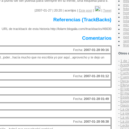
 a punto de ser puesta para siempre en tu frente, una etiqueta para ti.
edu
esc
foto
|2007-01-27 | 20:20 | acertijos |
Este post
|
|
Tweet
hom
inte
Referencias (TrackBacks)
lol
mic
mus
URL de trackback de esta historia http://lolamr.blogalia.com//trackbacks/46630
ojip
pen
Comentarios
ser
tira
Fecha:
2007-01-28 00:16
Otros 
l...joder...hacía mucho que no escribía yo por aquí...aprovecho y te dejo un
-
1 de 
-
Acert
-
Comen
-
Cuchit
Fecha:
2007-01-28 01:12
-
Cuen
-
Decap
-
Efer
-
El lo
-
El mu
-
Epsil
Fecha:
2007-01-28 01:49
-
Espej
-
Gaus
-
La ci
-
La pi
-
La vi
-
La zo
Fecha:
2007-01-28 08:38
-
Lecto