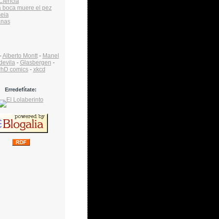
Ciencia
a boca muere el pez
eia
anas
-
Alberto Montt
-
Manel
devila
-
Glasbergen
-
hD comics
-
xkcd
Erredefítate: