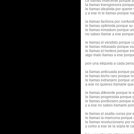
Le llamas indecente porque a
la llamas transgresora porqu
le llamas idealista por querer
y a ese ni le llamas porque n
la llamas facilona por confun
le llamas optimista porque su 
le llamas inmaduro porque un d
no sabes llamar a ese porque 
le llamas el vendido porque c
le llamas retrasado porque va 
le llamas el hortera porque en
algo malo llamas a ese porque
pon una etiqueta a cada perso
la llamas anticuada porque par
le llamas bicho raro porque n
le llamas extranjero porque u
a ese no quieres llamarle que 
le llamas diferente porque le e
le llamas progresista porque
le llamas pordiosero porque el
y a ese no sabes llamarle por
le llamas el asalta cunas po
le llamas la maricona porque a
le llamas revolucionario por n
y como a ese se la sopla te c