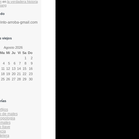
n
en
la verdadera historia
 bang
ndo
rinto-arroba-gmail.com
 viejos
Agosto 2026
Ma
Mi
Ju
Vi
Sa
Do
1
2
4
5
6
7
8
9
11
12
13
14
15
16
18
19
20
21
22
23
25
26
27
28
29
30
rías
tijos
o de mates
ropologia
emates
o llave
ncia
telera