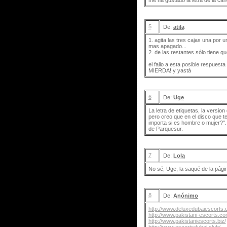
me ha gustado la letra de la can
5
De:
atila
1. agita las tres cajas una por
mas apagado...
2. de las restantes sólo tiene qu
el fallo a esta posible respuest
MIERDA! y yastá
6
De:
Uge
La letra de etiquetas, la versio
pero creo que en el disco que t
importa si es hombre o mujer?"
de Parquesur.
7
De:
Lola
No sé, Uge, la saqué de la págin
8
De:
Anónimo
http://www.deluxedubaiescorts.
http://www.pakistani-escorts.co
http://www.pakistaniescorts.biz/