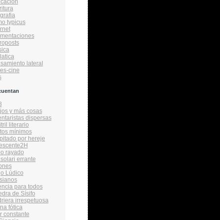
cacion
ritura
grafia
o typicus
rnet
amentaciones
roposts
ica
latica
samiento lateral
ies-cine
s
cuentan
3
ijos y más cosas
taristas dispersas
ril literario
tos mínimos
itado por hereje
vescente2H
bo rayado
solari errante
ones
o Lúdico
sianos
encia para todos
edra de Sísifo
driera irrespetuosa
na fótica
r constante