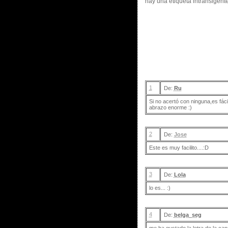
hay una etiqueta intransigente
1
De:
Ru
Si no acertó con ninguna,es fáci
abrazo enorme :)
2
De:
Jose
Este es muy facilito....:D
3
De:
Lola
lo es... :)
4
De:
belga_seg