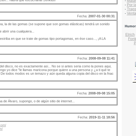
ción... habrá que escucharla! zenkius!
-
Mala
-
Por l
-
Traps
-
Vent
Fecha:
2007-01-30 00:31
 una, la de las gomas (se supone que son gomas elásticas) tendrá un sonido
Humor
e abrir una cualquiera...
Elrich
Font
a estriba en que se trate de gomas tipo portagomas, en ése caso..., ¡A LA
P
Fecha:
2008-09-08 11:41
n del disco, no es exactamente asi... No se si antes seria como la pones aqui,
engo yo dice "le llamas maricona porque quiere a una persona y ¿a ti qué te
. De todos modos es un temazo y aún queda alguna copia del disco en la fnac
Fecha:
2008-09-08 15:05
a de Álvaro, supongo, o de algún sitio de internet...
Fecha:
2019-11-11 18:56
com/
m/