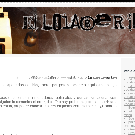
Van di
237
vocabul
os apartados del blog, pero, por pereza, os dejo aquí otro acertijo
237
vocabul
gues
vocabul
ajas que contenían rotuladores, bolígrafos y gomas, sin acertar con
late
lguien le comunica el error, dice: "no hay problema, con solo abrir una
vocabul
ontenido, ya podré colocar las tres etiquetas correctamente". ¿Cómo lo
Euge
sds
friend
Sue
poke
end, my
Gee
Prof