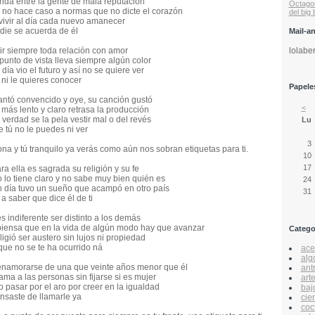
nda entre la gente de mala reputación
Octago
e no hace caso a normas que no dicte el corazón
del big
 vivir al día cada nuevo amanecer
adie se acuerda de él
Mail-a
lolabe
dir siempre toda relación con amor
punto de vista lleva siempre algún color
ía vio el futuro y así no se quiere ver
ni le quieres conocer
Papeles
antó convencido y oye, su canción gustó
<
más lento y claro retrasa la producción
 verdad se la pela vestir mal o del revés
Lu
 tú no le puedes ni ver
3
na y tú tranquilo ya verás como aún nos sobran etiquetas para ti.
10
17
a ella es sagrada su religión y su fe
o lo tiene claro y no sabe muy bien quién es
24
n día tuvo un sueño que acampó en otro país
31
a saber que dice él de ti
s indiferente ser distinto a los demás
 piensa que en la vida de algún modo hay que avanzar
Catego
igió ser austero sin lujos ni propiedad
que no se te ha ocurrido ná
acer
alg
r enamorarse de una que veinte años menor que él
ant
ma a las personas sin fijarse si es mujer
art
o pasar por el aro por creer en la igualdad
baj
ansaste de llamarle ya
cie
coc