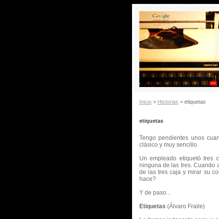
Inicio
>
Historias
> etiquetas
etiquetas
Tengo pendientes unos cuant
clásico y muy sencillo.
Un empleado etiquetó tres c
ninguna de las tres. Cuando a
de las tres caja y mirar su c
hace?
Y de paso...
Etiquetas
(Álvaro Fraile)