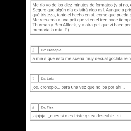
Me río yo de los diez minutos de formateo (y si no, q
Seguro que algún día existirá algo así. Aunque a pri
qué tristeza, tanto el hecho en sí, como que pueda 
Me recuerda a una peli que vi en el tren hace tiem
Thurman y Ben Affleck, y a otra peli que vi hace poc
memoria la mía ;P)
2
De:
Cronopio
a mie s que esto me suena muy sexual gochita rein
3
De:
Lola
joe, cronopio... para una vez que no iba por ahí...
4
De:
Tiza
jajajaja,,,,oues si q es triste q sea deseable...si