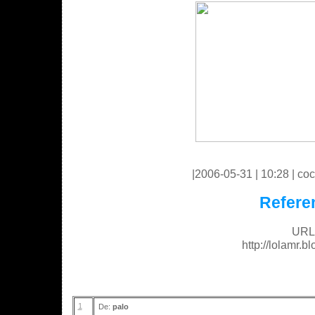
|2006-05-31 | 10:28 | coc
Refere
URL 
http://lolamr.
1
De:
palo