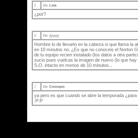
5
De:
Lola
¿por?
6
De:
Angel
Hombre lo de llevarlo en la cabeza si que llama la a
en 10 minutos no. ¿Es que no conoceis el Norton 
de tu equipo recien instalado (los datos a otra part
sucio pues vuelcas la imagen de nuevo (lo que hay 
S.O. intacto en menos de 10 minutos...
7
De:
Cronopio
ya pero es que cuando se abre la temporada ¿para
:P:P