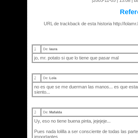
|2005-11-05 | 15:08 | ba
Refer
URL de trackback de esta historia http://lolam
1
De:
laura
jo, mr. potato si que lo tiene que pasar mal
2
De:
Lola
no es que se me duerman las manos... es que estan
siento...
3
De:
Mafalda
Uy, eso no tiene buena pinta, jejejeje...
Pues nada lolilla a ser consciente de todas las par
importantes