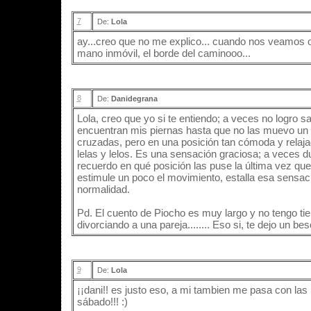
7
De:
Lola
ay...creo que no me explico... cuando nos veamos o
mano inmóvil, el borde del caminooo...
8
De:
Danidegrana
Lola, creo que yo si te entiendo; a veces no logro s
encuentran mis piernas hasta que no las muevo un 
cruzadas, pero en una posición tan cómoda y relaja
lelas y lelos. Es una sensación graciosa; a veces
recuerdo en qué posición las puse la última vez qu
estimule un poco el movimiento, estalla esa sensaci
normalidad.
Pd. El cuento de Piocho es muy largo y no tengo tiem
divorciando a una pareja........ Eso si, te dejo un beso 
9
De:
Lola
¡¡dani!! es justo eso, a mi tambien me pasa con las pier
sábado!!! :)