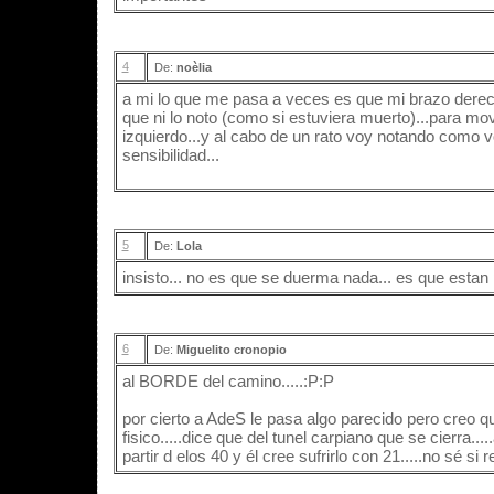
4
De:
noèlia
a mi lo que me pasa a veces es que mi brazo derec
que ni lo noto (como si estuviera muerto)...para mo
izquierdo...y al cabo de un rato voy notando como 
sensibilidad...
5
De:
Lola
insisto... no es que se duerma nada... es que estan 
6
De:
Miguelito cronopio
al BORDE del camino.....:P:P
por cierto a AdeS le pasa algo parecido pero creo 
fisico.....dice que del tunel carpiano que se cierra...
partir d elos 40 y él cree sufrirlo con 21.....no sé si