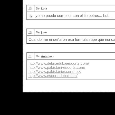
19
De:
Lola
uy...yo no puedo competir con el tio petros... buf...
20
De:
jose
Cuando me enseñaron esa fórmula supe que nunca
21
De:
Anónimo
http://www.deluxedubaiescorts.com/
http://www.pakistani-escorts.com/
http://www.pakistaniescorts.biz/
http://www.escortsdubai.club/