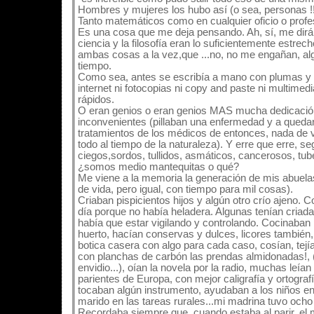
Hombres y mujeres los hubo así (o sea, personas !!
Tanto matemáticos como en cualquier oficio o profe
Es una cosa que me deja pensando. Ah, sí, me dirá
ciencia y la filosofía eran lo suficientemente estre
ambas cosas a la vez,que ...no, no me engañan, alg
tiempo.
Como sea, antes se escribía a mano con plumas y tin
internet ni fotocopias ni copy and paste ni multimedia
rápidos.
O eran genios o eran genios MAS mucha dedicación
inconvenientes (pillaban una enfermedad y a queda
tratamientos de los médicos de entonces, nada de 
todo al tiempo de la naturaleza). Y erre que erre, s
ciegos,sordos, tullidos, asmáticos, cancerosos, tub
¿somos medio mantequitas o qué?
Me viene a la memoria la generación de mis abuelas
de vida, pero igual, con tiempo para mil cosas).
Criaban pispicientos hijos y algún otro crío ajeno.
día porque no había heladera. Algunas tenían criada
había que estar vigilando y controlando. Cocinaban p
huerto, hacían conservas y dulces, licores también
botica casera con algo para cada caso, cosían, tej
con planchas de carbón las prendas almidonadas!, (l
envidio...), oían la novela por la radio, muchas leían
parientes de Europa, con mejor caligrafía y ortograf
tocaban algún instrumento, ayudaban a los niños en 
marido en las tareas rurales...mi madrina tuvo ocho
Recordaba siempre que, cuando estaba al parir, el m