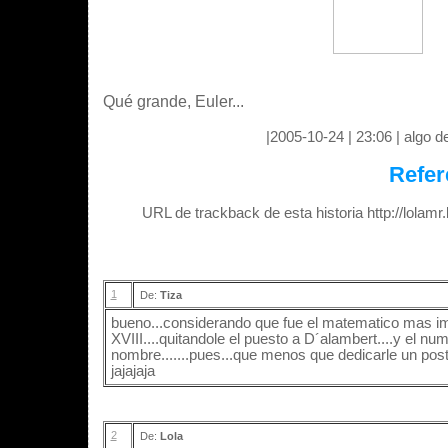
Qué grande, Euler...
|2005-10-24 | 23:06 | algo 
Refer
URL de trackback de esta historia http://lolam
1
De:
Tiza
bueno...considerando que fue el matematico mas im
XVIII....quitandole el puesto a D´alambert....y el nu
nombre.......pues...que menos que dedicarle un pos
jajajaja
2
De:
Lola