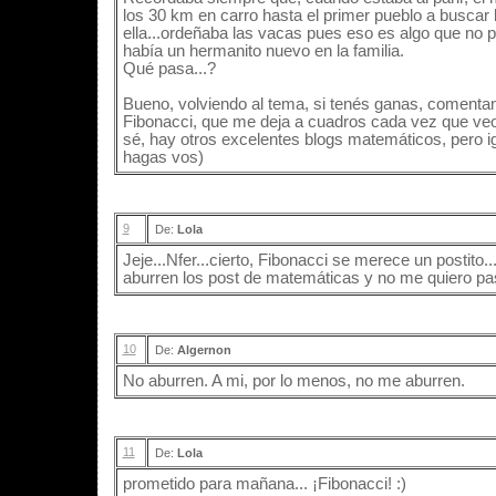
los 30 km en carro hasta el primer pueblo a buscar 
ella...ordeñaba las vacas pues eso es algo que no p
había un hermanito nuevo en la familia.
Qué pasa...?
Bueno, volviendo al tema, si tenés ganas, comentan
Fibonacci, que me deja a cuadros cada vez que veo u
sé, hay otros excelentes blogs matemáticos, pero ig
hagas vos)
9
De:
Lola
Jeje...Nfer...cierto, Fibonacci se merece un postito
aburren los post de matemáticas y no me quiero pas
10
De:
Algernon
No aburren. A mi, por lo menos, no me aburren.
11
De:
Lola
prometido para mañana... ¡Fibonacci! :)