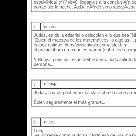
esotÃ©rica) e^(i*pi)=0, llegamos a la conclusiÃ³n 
poroto por la noche. Â¿De dÃ³nde si no sacarÃ­a 
6
De:
Lola
Judas, es de la editorial o coleccion o lo que sea "
"Euler, el maestro de los matemáticos" o algo asi... 
enlace antiguo: http://www.nivola.com/euler.htm
el precio ahora creo que es menor (sobre todo porqu
Y Boby... pues si... es increíble cómo pudo salir t
persona...
7
De:
Cluje
Judas, hay un post espectacular sobre la serie armó
Euler, seguramente el más grande...
8
De:
nfer
Lola,
"es increíble cómo pudo salir todo eso de una mism