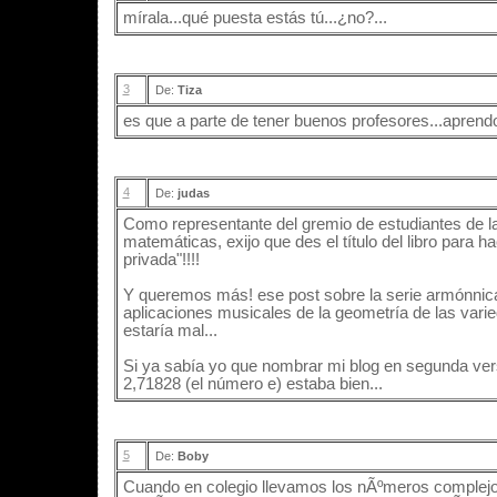
mírala...qué puesta estás tú...¿no?...
3
De:
Tiza
es que a parte de tener buenos profesores...aprend
4
De:
judas
Como representante del gremio de estudiantes de la
matemáticas, exijo que des el título del libro para 
privada"!!!!
Y queremos más! ese post sobre la serie armónnica
aplicaciones musicales de la geometría de las vari
estaría mal...
Si ya sabía yo que nombrar mi blog en segunda ve
2,71828 (el número e) estaba bien...
5
De:
Boby
Cuando en colegio llevamos los nÃºmeros complejos