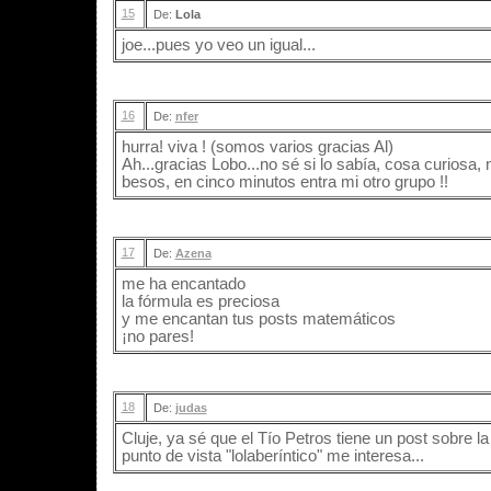
15
De:
Lola
joe...pues yo veo un igual...
16
De:
nfer
hurra! viva ! (somos varios gracias Al)
Ah...gracias Lobo...no sé si lo sabía, cosa curiosa
besos, en cinco minutos entra mi otro grupo !!
17
De:
Azena
me ha encantado
la fórmula es preciosa
y me encantan tus posts matemáticos
¡no pares!
18
De:
judas
Cluje, ya sé que el Tío Petros tiene un post sobre la
punto de vista "lolaberíntico" me interesa...