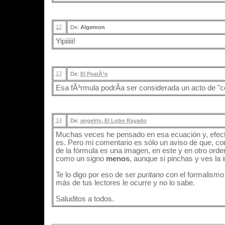
12
De:
Algernon
Yipiiiii!
13
De:
El PeatÃ³n
Esa fÃ³rmula podrÃ­a ser considerada un acto de "
14
De:
angelrls, El Lobo Rayado
Muchas veces he pensado en esa ecuación y, efecti
es. Pero mi comentario es sólo un aviso de que, c
de la fórmula es una imagen, en este y en otro orde
como un signo
menos
, aunque si pinchas y ves la i
Te lo digo por eso de ser
puritano
con el formalismo 
más de tus lectores le ocurre y no lo sabe.
Saluditos a todos.