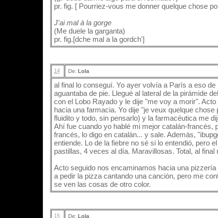
pr. fig. [ Pourriez-vous me donner quelque chose pou
J'ai mal à la gorge
(Me duele la garganta)
pr. fig.[dche mal a la gordch']
14
De:
Lola
al final lo conseguí. Yo ayer volvía a París a eso d
aguantaba de pie. Llegué al lateral de la pirámide 
con el Lobo Rayado y le dije "me voy a morir". Ac
hacia una farmacia. Yo dije "je veux quelque chose 
fluidito y todo, sin pensarlo) y la farmacéutica me di
Ahí fue cuando yo hablé mi mejor catalán-francés, p
francés, lo digo en catalán... y sale. Además, "ibu
entiende. Lo de la fiebre no sé si lo entendió, pero 
pastillas, 4 veces al día. Maravillosas. Total, al final
Acto seguido nos encaminamos hacia una pizzería 
a pedir la pizza cantando una canción, pero me con
se ven las cosas de otro color.
15
De:
Lola