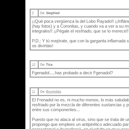
9
De:
Siegfried
¡¡Qué poca vergüenza la del Lobo Rayado!! ¡¡Inflán
(hay fotos) y a Coronitas, y cuando va a ver a su muj
integrales!! ¡¡Pégale el resfriado, que se lo merece!!
P.D.: Y tú mejórate, que con la garganta inflamada 
os divirtáis!
10
De:
Tiza
Fgenadol.....has probado a decir Fgenadol?
11
De:
Brunhilda
El Frenadol no es, ni mucho menos, lo más saludabl
resfriado por la mezcla de diferentes sustancias y p
entre sus componentes...
Puesto que no ataca al virus, sino que se trata de un
propongo que emplees un antipirético adecuado para ti