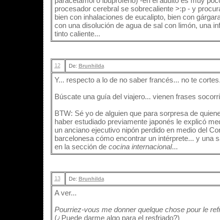
paracetamol o ibuprofeno) -en el adulto es muy po
procesador cerebral se sobrecaliente >:p - y procura
bien con inhalaciones de eucalipto, bien con gárgar
con una disolución de agua de sal con limón, una inf
tinto caliente...
12
De:
Brunhilda
Y... respecto a lo de no saber francés... no te cortes.
Búscate una guía del viajero... vienen frases socorr
BTW: Sé yo de alguien que para sorpresa de quien
haber estudiado previamente japonés le explicó medi
un anciano ejecutivo nipón perdido en medio del Cor
barcelonesa cómo encontrar un intérprete... y una sa
en la sección de
cocina internacional
...
13
De:
Brunhilda
A ver...
Pourriez-vous me donner quelque chose pour le ref
(¿Puede darme algo para el resfriado?)