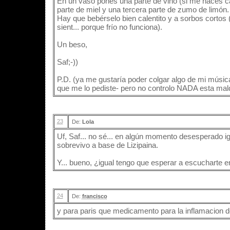
En un vaso pones una parte de vino (si me haces cas
parte de miel y una tercera parte de zumo de limón.
Hay que bebérselo bien calentito y a sorbos cortos (
sient... porque frío no funciona).
Un beso,
Saf;-))
P.D. (ya me gustaría poder colgar algo de mi músic
que me lo pediste- pero no controlo NADA esta mal
23
De:
Lola
Uf, Saf... no sé... en algún momento desesperado ig
sobrevivo a base de Lizipaina.
Y... bueno, ¿igual tengo que esperar a escucharte en
24
De:
francisco
y para paris que medicamento para la inflamacion d