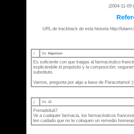
|2004-11-09 |
Refer
URL de trackback de esta historia http://lolam
1
De:
Algernon
Es suficiente con que traigas al farmacéutico francés
explicándole el propósito y la composición: segura
substituto.
Vamos, pregunta por algo a base de Paracetamol :)
2
De:
JJ
Frenadoluá?
Ve a cualquier farmacia, los farmacéuticos frances
ten cuidado que no te coloquen un remedio homeopá