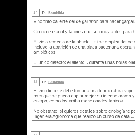
17
De:
Brunhilda
Vino tinto caliente del de garrafón para hacer gárgar
Contiene etanol y taninos que son muy aptos para h
El viejo remedio de la abuela... si se emplea desde e
incluso la aparición de una placa bacteriana oportun
antibióticos.
El único defecto: el aliento... durante unas horas ole
18
De:
Brunhilda
El vino tinto se debe tomar a una temperatura superi
para que se pueda captar mejor su intenso aroma y 
cuerpo, como los arriba mencionados taninos...
No obstante, si quieres detalles sobre enología te 
Ingeniera Agrónoma que realizó un curso de cata....