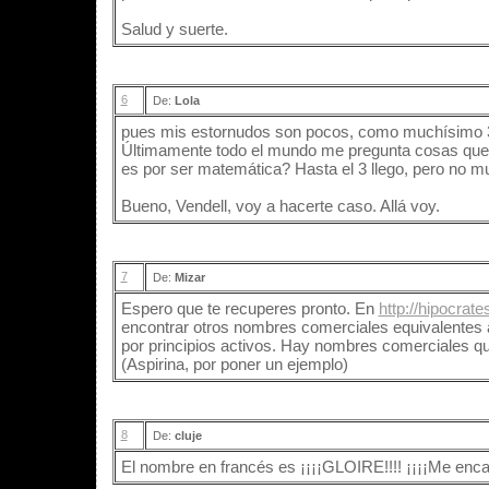
Salud y suerte.
6
De:
Lola
pues mis estornudos son pocos, como muchísimo 3
Últimamente todo el mundo me pregunta cosas que
es por ser matemática? Hasta el 3 llego, pero no m
Bueno, Vendell, voy a hacerte caso. Allá voy.
7
De:
Mizar
Espero que te recuperes pronto. En
http://hipocra
encontrar otros nombres comerciales equivalentes 
por principios activos. Hay nombres comerciales qu
(Aspirina, por poner un ejemplo)
8
De:
cluje
El nombre en francés es ¡¡¡¡GLOIRE!!!! ¡¡¡¡Me encan