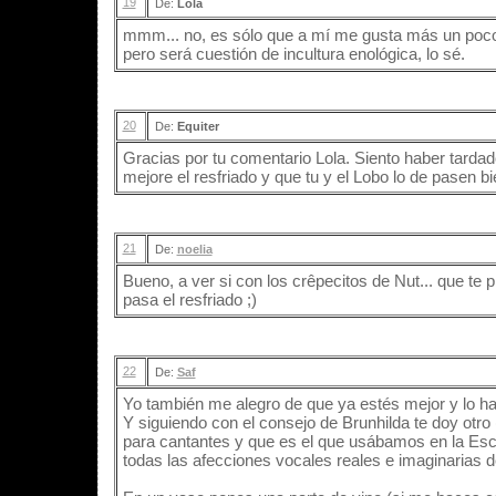
19
De:
Lola
mmm... no, es sólo que a mí me gusta más un poco 
pero será cuestión de incultura enológica, lo sé.
20
De:
Equiter
Gracias por tu comentario Lola. Siento haber tardad
mejore el resfriado y que tu y el Lobo lo de pasen bie
21
De:
noelia
Bueno, a ver si con los crêpecitos de Nut... que te
pasa el resfriado ;)
22
De:
Saf
Yo también me alegro de que ya estés mejor y lo ha
Y siguiendo con el consejo de Brunhilda te doy otro
para cantantes y que es el que usábamos en la Esc
todas las afecciones vocales reales e imaginarias de