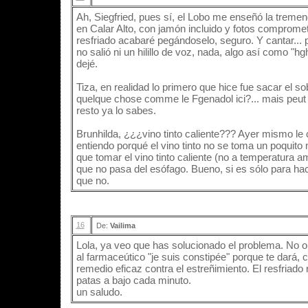
Ah, Siegfried, pues sí, el Lobo me enseñó la trem
en Calar Alto, con jamón incluido y fotos compromet
resfriado acabaré pegándoselo, seguro. Y cantar... pu
no salió ni un hilillo de voz, nada, algo así como "
dejé.
Tiza, en realidad lo primero que hice fue sacar el sob
quelque chose comme le Fgenadol ici?... mais peut ê
resto ya lo sabes.
Brunhilda, ¿¿¿vino tinto caliente??? Ayer mismo l
entiendo porqué el vino tinto no se toma un poquito
que tomar el vino tinto caliente (no a temperatura am
que no pasa del esófago. Bueno, si es sólo para hac
que no.
16
De:
Vailima
Lola, ya veo que has solucionado el problema. No ob
al farmaceútico "je suis constipée" porque te dará,
remedio eficaz contra el estreñimiento. El resfriado 
patas a bajo cada minuto.
un saludo.