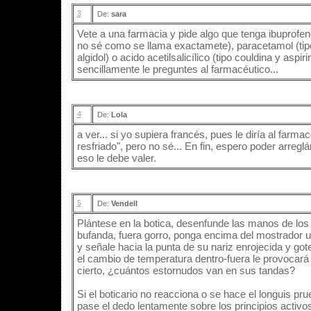
3
De:
sara
Vete a una farmacia y pide algo que tenga ibuprofeno
no sé como se llama exactamete), paracetamol (tipo
algidol) o acido acetilsalicílico (tipo couldina y aspi
sencillamente le preguntes al farmacéutico...
4
De:
Lola
a ver... si yo supiera francés, pues le diría al farma
resfriado", pero no sé... En fin, espero poder arregl
eso le debe valer.
5
De:
Vendell
Plántese en la botica, desenfunde las manos de los
bufanda, fuera gorro, ponga encima del mostrador
y señale hacia la punta de su nariz enrojecida y go
el cambio de temperatura dentro-fuera le provocará
cierto, ¿cuántos estornudos van en sus tandas?
Si el boticario no reacciona o se hace el longuis pr
pase el dedo lentamente sobre los principios activo