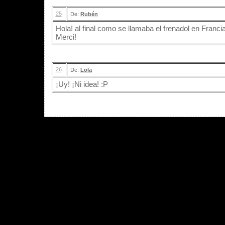
25
De:
Rubén
Hola! al final como se llamaba el frenadol en Franci
Merci!
26
De:
Lola
¡Uy! ¡Ni idea! :P