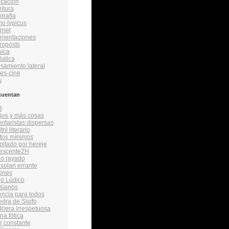
cacion
ritura
grafia
o typicus
rnet
amentaciones
roposts
ica
latica
samiento lateral
ies-cine
s
cuentan
3
ijos y más cosas
taristas dispersas
ril literario
tos mínimos
itado por hereje
vescente2H
bo rayado
solari errante
ones
o Lúdico
sianos
encia para todos
edra de Sísifo
driera irrespetuosa
na fótica
r constante