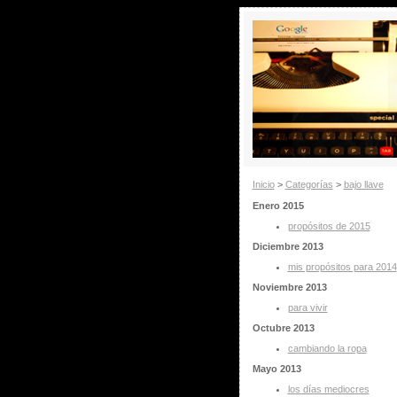
Inicio
>
Categorías
>
bajo llave
Enero 2015
propósitos de 2015
Diciembre 2013
mis propósitos para 2014
Noviembre 2013
para vivir
Octubre 2013
cambiando la ropa
Mayo 2013
los días mediocres