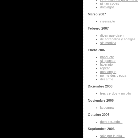
pintan copas
domingos
Marzo 2007
insensible
Febrero 2007
dicen que dicen...
de adrenalina y acelgas
sin medida
Enero 2007
banquete
sin pensar
laberinto
repeat
con lengua
no me des tregua
desarme
Diciembre 2006
tres cerdos y un pito
Noviembre 2006
la pompa
Octubre 2006
demostrando...
Septiembre 2006
sólo por la silla...