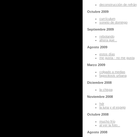
deconstrucción de refrán
Octubre 2009
currículum
soneto de domingo
Septiembre 2009
rebotando
ahora que...
Agosto 2009
estos días
me gusta - no me gusta
Marzo 2009
colgado a medias
fagocitosis urbana
Diciembre 2008
la chispa
Noviembre 2008
hdr
la luna y el espejo
Octubre 2008
mucho frío
al ver la foto...
Agosto 2008