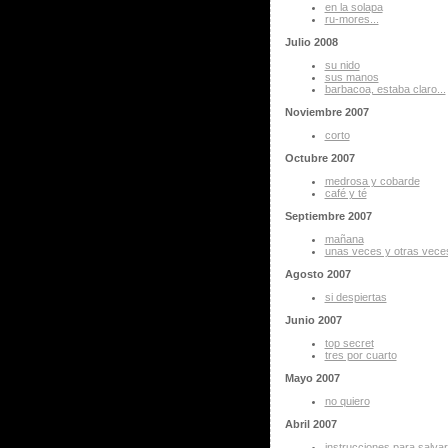
en la solapa
ru-mores...
Julio 2008
su nido
sus manos
barbacoa, estaba claro...
Noviembre 2007
corto
Octubre 2007
medrosa y cobarde
café y té
Septiembre 2007
mañana
unas veces y otras vece
Agosto 2007
si despiertas
Junio 2007
top secret
tres por cuarto
Mayo 2007
no quiero
Abril 2007
instrucciones para salvar