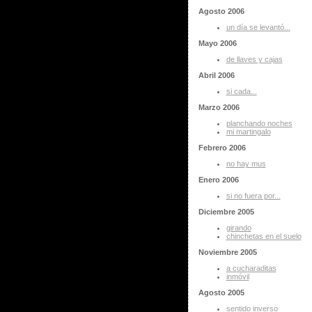
Agosto 2006
un día se levantó...
Mayo 2006
de llaves y cajas
Abril 2006
si cada...
Marzo 2006
planchando noches
mi martingalo
Febrero 2006
no hay mus
Enero 2006
si no fuera por...
Diciembre 2005
girando
chinchetas en el suelo
Noviembre 2005
a cucharaditas
inmóvil
Agosto 2005
sentido inverso