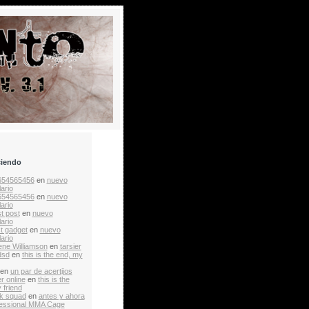
ciendo
654565456
en
nuevo
ario
654565456
en
nuevo
ario
t post
en
nuevo
ario
st gadget
en
nuevo
ario
ne Williamson
en
tarsier
dsd
en
this is the end, my
en
un par de acertijos
r online
en
this is the
 friend
k squad
en
antes y ahora
essional MMA Cage