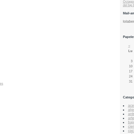
Octago
del big
Mail-a
lolabe
Papeles
<
Lu
3
10
17
24
31
des
Catego
acer
alg
ant
art
baj
cie
coc