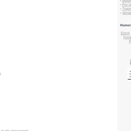
-
Mala
-
Por l
-
Traps
-
Vent
Humor
Elrich
Font
P
s
 el odio eternamente