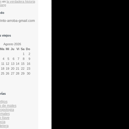
n
en
la verdadera historia
 bang
ndo
rinto-arroba-gmail.com
 viejos
Agosto 2026
Ma
Mi
Ju
Vi
Sa
Do
1
2
4
5
6
7
8
9
11
12
13
14
15
16
18
19
20
21
22
23
25
26
27
28
29
30
rías
tijos
o de mates
ropologia
emates
o llave
ncia
telera