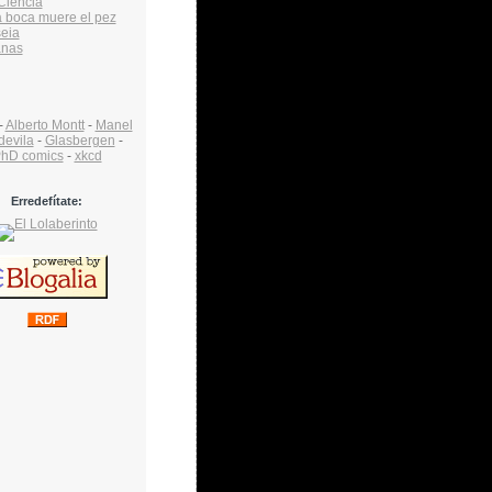
Ciencia
a boca muere el pez
eia
anas
-
Alberto Montt
-
Manel
devila
-
Glasbergen
-
hD comics
-
xkcd
Erredefítate: