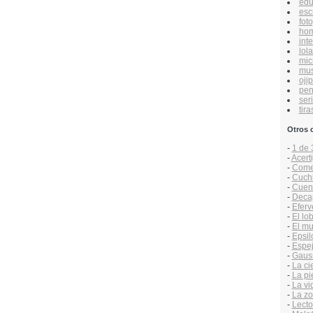
edu
esc
foto
hom
inte
lol
mic
mus
ojip
pen
ser
tira
Otros 
-
1 de 
-
Acert
-
Comen
-
Cuchit
-
Cuen
-
Decap
-
Efer
-
El lo
-
El mu
-
Epsil
-
Espej
-
Gaus
-
La ci
-
La pi
-
La vi
-
La zo
-
Lecto