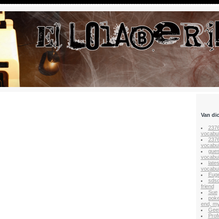
Van di
237
vocabul
237
vocabul
gues
vocabul
late
vocabul
Euge
sds
friend
Sue
poke
end, my
Gee
Prof